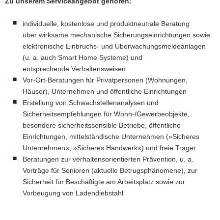
Zu unserem Serviceangebot gehören:
a
v
individuelle, kostenlose und produktneutrale Beratung
i
über wirksame mechanische Sicherungseinrichtungen sowie
g
elektronische Einbruchs- und Überwachungsmeldeanlagen
a
(u. a. auch Smart Home Systeme) und
t
entsprechende Verhaltensweisen
i
Vor-Ort-Beratungen für Privatpersonen (Wohnungen,
o
Häuser), Unternehmen und öffentliche Einrichtungen
n
Erstellung von Schwachstellenanalysen und
Sicherheitsempfehlungen für Wohn-/Gewerbeobjekte,
besondere sicherheitssensible Betriebe, öffentliche
Einrichtungen, mittelständische Unternehmen (»Sicheres
Unternehmen«, »Sicheres Handwerk«) und freie Träger
Beratungen zur verhaltensorientierten Prävention, u. a.
Vorträge für Senioren (aktuelle Betrugsphänomene), zur
Sicherheit für Beschäftigte am Arbeitsplatz sowie zur
Vorbeugung von Ladendiebstahl