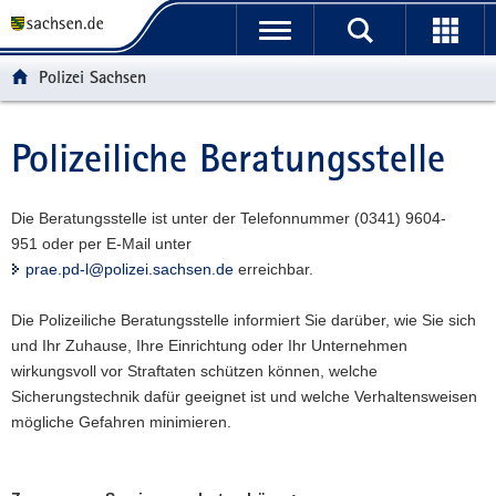
P
P
H
W
F
o
o
a
e
o
r
r
u
i
o
Polizei Sachsen
t
t
p
t
t
a
a
t
e
e
l
l
i
r
r
Polizeiliche Beratungsstelle
Hauptinhalt
ü
n
n
e
-
b
a
h
I
B
e
v
a
n
e
Die Beratungsstelle ist unter der Telefonnummer (0341) 9604-
r
i
l
f
r
951 oder per E-Mail unter
g
g
t
o
e
prae.pd-l@polizei.sachsen.de
erreichbar.
r
a
r
i
e
t
m
c
Die Polizeiliche Beratungsstelle informiert Sie darüber, wie Sie sich
i
i
a
h
und Ihr Zuhause, Ihre Einrichtung oder Ihr Unternehmen
f
o
t
wirkungsvoll vor Straftaten schützen können, welche
e
n
i
Sicherungstechnik dafür geeignet ist und welche Verhaltensweisen
n
o
mögliche Gefahren minimieren.
d
n
e
N