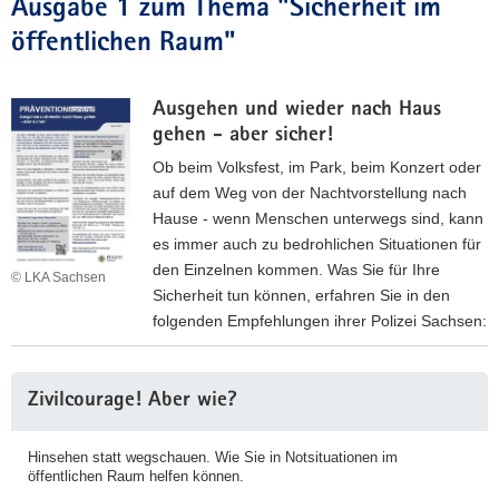
Ausgabe 1 zum Thema "Sicherheit im
a
öffentlichen Raum"
v
i
g
Ausgehen und wieder nach Haus
a
gehen - aber sicher!
t
Ob beim Volksfest, im Park, beim Konzert oder
i
auf dem Weg von der Nachtvorstellung nach
o
Hause - wenn Menschen unterwegs sind, kann
n
es immer auch zu bedrohlichen Situationen für
den Einzelnen kommen. Was Sie für Ihre
© LKA Sachsen
Sicherheit tun können, erfahren Sie in den
folgenden Empfehlungen ihrer Polizei Sachsen:
A
u
Weitere
Zivilcourage! Aber wie?
s
Information
g
Hinsehen statt wegschauen. Wie Sie in Notsituationen im
e
öffentlichen Raum helfen können.
h