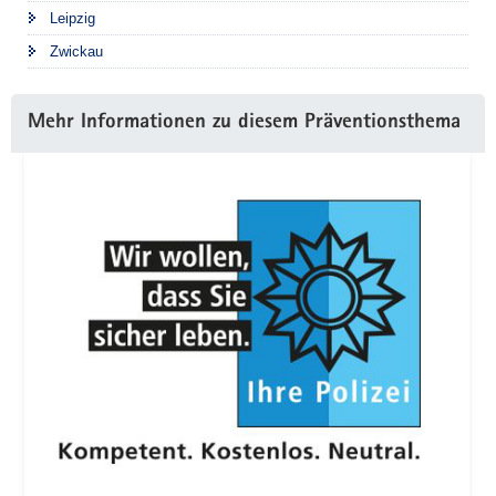
Leipzig
e
h
Zwickau
e
n
Mehr Informationen zu diesem Präventionsthema
-
a
b
e
r
s
i
c
h
e
r
!