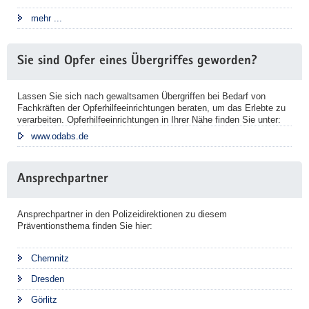
e
mehr ...
n
u
n
Sie sind Opfer eines Übergriffes geworden?
d
w
Lassen Sie sich nach gewaltsamen Übergriffen bei Bedarf von
i
Fachkräften der Opferhilfeeinrichtungen beraten, um das Erlebte zu
e
verarbeiten.
Opferhilfeeinrichtungen in Ihrer Nähe
finden Sie unter:
d
www.odabs.de
e
r
Ansprechpartner
n
a
c
Ansprechpartner in den Polizeidirektionen zu diesem
Präventionsthema finden Sie hier:
h
H
Chemnitz
a
u
Dresden
s
Görlitz
g