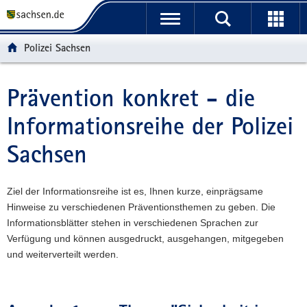
P
P
H
W
F
o
o
a
e
o
r
r
u
i
o
Polizei Sachsen
t
t
p
t
t
a
a
t
e
e
l
l
i
r
r
Prävention konkret - die
Hauptinhalt
ü
n
n
e
-
Informationsreihe der Polizei
b
a
h
I
B
e
v
a
n
e
Sachsen
r
i
l
f
r
g
g
t
o
e
r
a
r
i
Ziel der Informationsreihe ist es, Ihnen kurze, einprägsame
e
t
m
c
Hinweise zu verschiedenen Präventionsthemen zu geben. Die
i
i
a
h
Informationsblätter stehen in verschiedenen Sprachen zur
f
o
t
Verfügung und können ausgedruckt, ausgehangen, mitgegeben
e
n
i
und weiterverteilt werden.
n
o
d
n
e
N