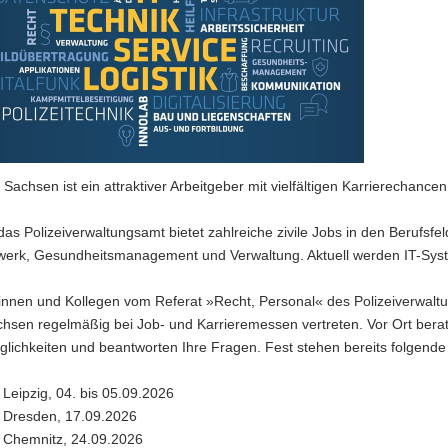
 Sachsen ist ein attraktiver Arbeitgeber mit vielfältigen Karrie­re­chancen
das Poli­zei­ver­wal­tungsamt bietet zahlreiche zivile Jobs in den Beruf
erk, Gesundheitsmanagement und Verwaltung. Aktuell werden IT-Syst
ginnen und Kollegen vom Referat »Recht, Personal« des Polizeiverwa
chsen regelmäßig bei Job- und Karrie­re­messen vertreten. Vor Ort berate
glichkeiten und beantworten Ihre Fragen. Fest stehen bereits folgend
Leipzig, 04. bis 05.09.2026
Dresden, 17.09.2026
Chemnitz, 24.09.2026