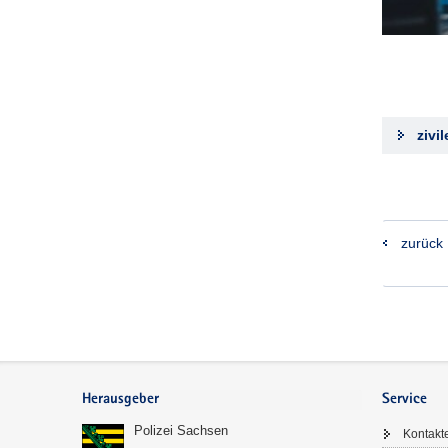
zivi
zurück
Footer-
Bereich
Herausgeber
Service
Polizei Sachsen
Kontakt