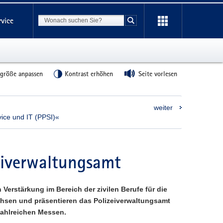
Suchbegriff
rvice
Suche starten
tgröße anpassen
Kontrast erhöhen
Seite vorlesen
weiter
ice und IT (PPSI)«
zeiverwaltungsamt
 Verstärkung im Bereich der zivilen Berufe für die
chsen und präsentieren das Polizeiverwaltungsamt
zahlreichen Messen.