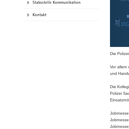
Stabsstelle Kommunikation
a
v
Kontakt
i
g
a
t
i
o
Die Polizei
n
Vor allem 
und Handw
Die Kolle
Polizei Sa
Einsatzmö
Jobmesse 
Jobmesse 
Jobmesse 