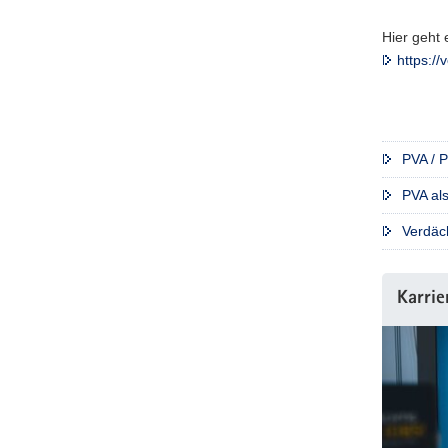
Hier geht
https:/
PVA / P
PVA als
Verdäch
Karrie