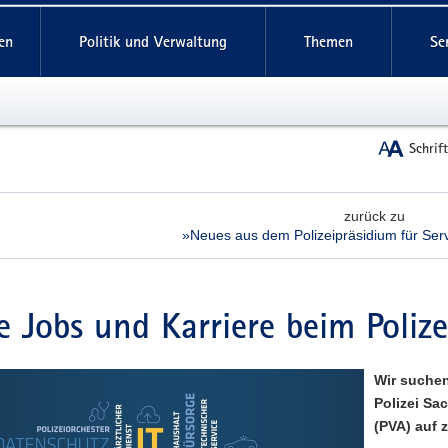
reifende
en
Politik und Verwaltung
Themen
Se
Schrif
zurück zu
»Neues aus dem Polizeipräsidium für Serv
le Jobs und Karriere beim Poli
Wir suchen
Polizei Sa
(PVA) auf 