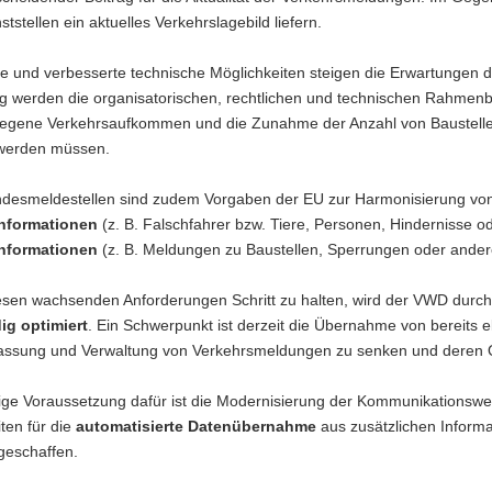
ststellen ein aktuelles Verkehrslagebild liefern.
e und verbesserte technische Möglichkeiten steigen die Erwartungen 
tig werden die organisatorischen, rechtlichen und technischen Rahmen
tiegene Verkehrsaufkommen und die Zunahme der Anzahl von Baustell
 werden müssen.
ndesmeldestellen sind zudem Vorgaben der EU zur Harmonisierung v
informationen
(z. B. Falschfahrer bzw. Tiere, Personen, Hindernisse
informationen
(z. B. Meldungen zu Baustellen, Sperrungen oder ande
esen wachsenden Anforderungen Schritt zu halten, wird der VWD durch
ig optimiert
. Ein Schwerpunkt ist derzeit die Übernahme von bereits 
rfassung und Verwaltung von Verkehrsmeldungen zu senken und deren Qu
ige Voraussetzung dafür ist die Modernisierung der Kommunikationswege
ten für die
automatisierte Datenübernahme
aus zusätzlichen Informa
geschaffen.