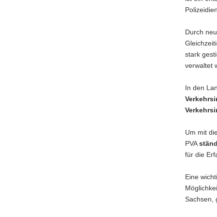
Polizeidien
Durch neu
Gleichzei
stark ges
verwaltet
In den La
Verkehrs
Verkehrs
Um mit di
PVA
ständ
für die E
Eine wicht
Möglichkei
Sachsen, 