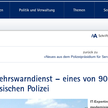
reifende
en
Politik und Verwaltung
Themen
Se
Schrif
zurück zu
»Neues aus dem Polizeipräsidium für Serv
ehrswarndienst – eines von 90
sischen Polizei
IT-Experti
modernisie