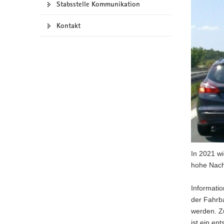
Stabsstelle Kommunikation
a
v
Kontakt
i
g
a
t
i
o
n
In 2021 w
hohe Nach
Informatio
der Fahrb
werden. Zu
ist ein en