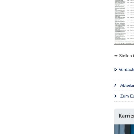
⇒ Stellen 
Verdäch
Abteil
Zum Eur
Karrie