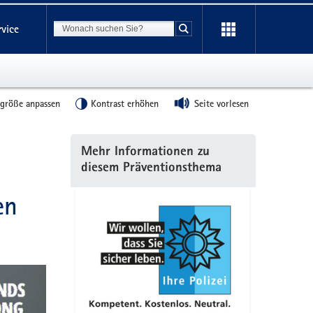
Suchbegriff
rvice
Suche starten
tgröße anpassen
Kontrast erhöhen
Seite vorlesen
Weitere
Mehr Informationen zu
Information
diesem Präventionsthema
en