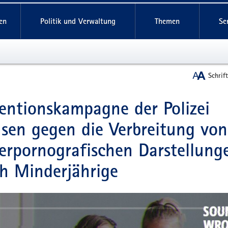
reifende
en
Politik und Verwaltung
Themen
Se
Schrif
entionskampagne der Polizei
t
sen gegen die Verbreitung von
erpornografischen Darstellung
h Minderjährige