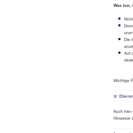
Was tun, 
Nicht
Dem 
uner
Die 
anze
Auf 
deak
Wichtige 
Elterni
Auch hier
Hinweise 