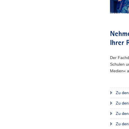
Nehme
Ihrer 
Der Fachdi
Schulen u
Medien« a
Zu den 
Zu den 
Zu den 
Zu den 