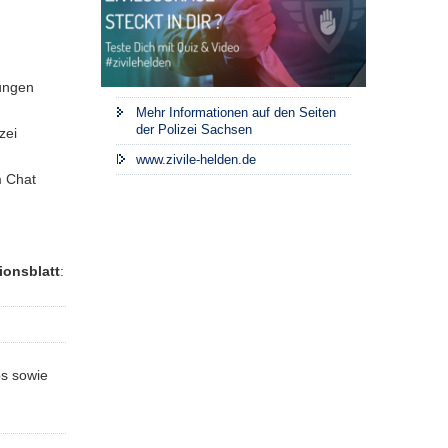
ungen
Mehr Informationen auf den Seiten
der Polizei Sachsen
zei
www.zivile-helden.de
m Chat
ionsblatt
:
ps sowie