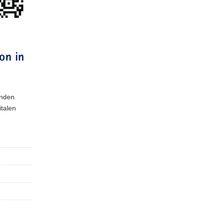
on in
enden
talen