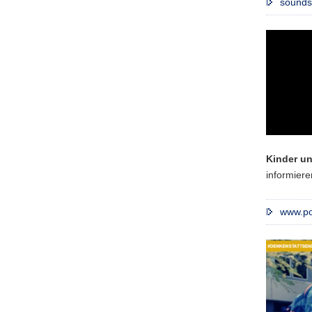
sounds
Kinder u
informiere
www.pol