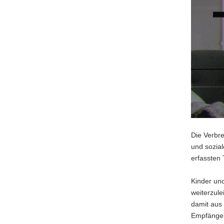
a
v
i
g
a
t
i
o
n
Die Verbre
und soziale
erfassten 
Kinder und
weiterzul
damit aus 
Empfänger