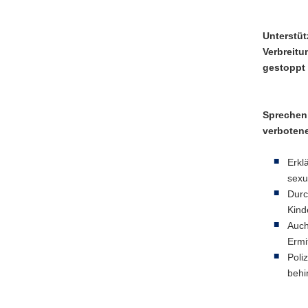
Unterstüt
Verbreitu
gestoppt 
Sprechen 
verboten
Erkl
sexu
Durc
Kind
Auch
Ermi
Poli
behi