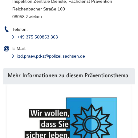
Inspektion Zentrale Dienste, Fachdienst Prävention
a
Reichenbacher Straße 160
v
08058 Zwickau
i
g
Telefon:
a
+49 375 560853 363
t
E-Mail:
i
izd.praev.pd-z@polizei.sachsen.de
o
n
Weitere
Mehr Informationen zu diesem Präventionsthema
Information