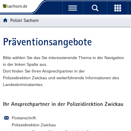
P
P
H
W
F
o
o
a
e
o
r
r
u
i
o
Polizei Sachsen
t
t
p
t
t
a
a
t
e
e
l
l
i
r
r
Präventionsangebote
Hauptinhalt
ü
n
n
e
-
b
a
h
I
B
e
v
a
n
e
Bitte wählen Sie das Sie interessierende Thema in der Navigation
r
i
l
f
r
in der linken Spalte aus.
g
g
t
o
e
Dort finden Sie Ihren Ansprechpartner in der
r
a
r
i
Polizeidirektion Zwickau und weiterführende Informationen des
e
t
m
c
Landeskriminalamtes.
i
i
a
h
f
o
t
e
n
i
Ihr Ansprechpartner in der Polizeidirektion Zwickau
n
o
d
n
Postanschrift:
e
Polizeidirektion Zwickau
N