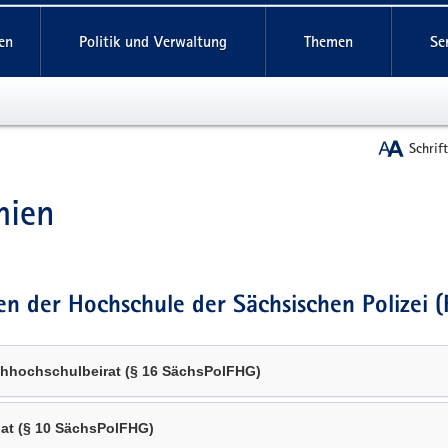
reifende
en
Politik und Verwaltung
Themen
Se
Schrif
mien
t
n der Hochschule der Sächsischen Polizei (
hhochschulbeirat (§ 16 SächsPolFHG)
at (§ 10 SächsPolFHG)