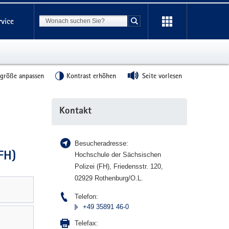
Suchbegriff
rvice
Suche starten
tgröße anpassen
Kontrast erhöhen
Seite vorlesen
Weitere
Kontakt
Information
Besucheradresse:
FH)
Hochschule der Sächsischen
Polizei (FH), Friedensstr. 120,
02929 Rothenburg/O.L.
Telefon:
+49 35891 46-0
Telefax: