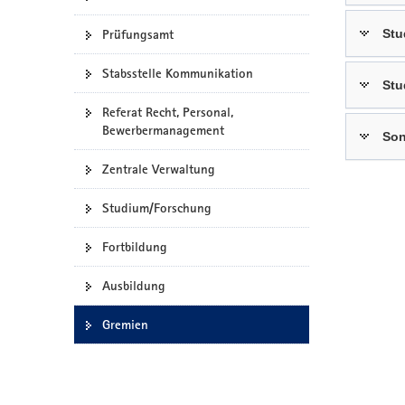
a
Stu
Prüfungsamt
v
i
Stabsstelle Kommunikation
g
Stu
a
Referat Recht, Personal,
t
Bewerbermanagement
Son
i
o
Zentrale Verwaltung
n
Studium/Forschung
Fortbildung
Ausbildung
Gremien