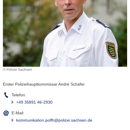
a
v
i
g
a
t
i
o
n
© Polizei Sachsen
Erster Polizeihauptkommissar André Schäfer
Telefon:
+49 35891 46-2930
E-Mail:
kommunikation.polfh@polizei.sachsen.de