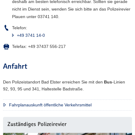
deshalb am besten telefonisch erreichbar. Sollten sie gerade
a
nicht im Dienst sein, wenden Sie sich bitte an das Polizeirevier
v
Plauen unter 03741 140.
i
g
Telefon:
a
+49 3741 14-0
t
Telefax:
+49 37437 556-217
i
o
n
Anfahrt
Den Polizeistandort Bad Elster erreichen Sie mit den
Bus
-Linien
92, 93, 95 und 341, Haltestelle Badstraße.
Fahrplanauskunft öffentliche Verkehrsmittel
Zuständiges Polizeirevier