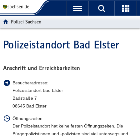
P
P
H
F
o
o
a
o
r
r
u
o
Polizei Sachsen
t
t
p
t
a
a
t
e
l
l
i
r
Polizeistandort Bad Elster
Hauptinhalt
ü
n
n
-
b
a
h
B
e
v
a
e
r
i
l
r
Anschrift und Erreichbarkeiten
g
g
t
e
r
a
i
Besucheradresse:
e
t
c
Polizeistandort Bad Elster
i
i
h
Badstraße 7
f
o
08645 Bad Elster
e
n
n
Öffnungszeiten:
d
Der Polizeistandort hat keine festen Öffnungszeiten. Die
e
Bürgerpolizistinnen und -polizisten sind viel unterwegs und
N