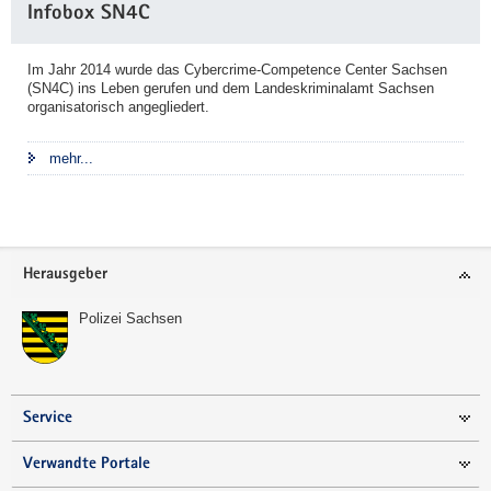
Infobox SN4C
Information
Im Jahr 2014 wurde das Cybercrime-Competence Center Sachsen
(SN4C) ins Leben gerufen und dem Landeskriminalamt Sachsen
organisatorisch angegliedert.
mehr...
Footer-
Herausgeber
Bereich
Polizei Sachsen
Service
Verwandte Portale