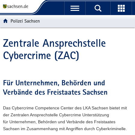
P
P
H
W
F
o
o
a
e
o
r
r
u
i
o
Polizei Sachsen
t
t
p
t
t
a
a
t
e
e
l
l
i
r
r
Zentrale Ansprechstelle
Hauptinhalt
ü
n
n
e
-
Cybercrime (ZAC)
b
a
h
I
B
e
v
a
n
e
r
i
l
f
r
g
g
t
o
e
r
a
r
i
Für Unternehmen, Behörden und
e
t
m
c
Verbände des Freistaates Sachsen
i
i
a
h
f
o
t
e
n
i
Das Cybercrime Competence Center des LKA Sachsen bietet mit
n
o
der Zentralen Ansprechstelle Cybercrime Unterstützung
d
n
für Unternehmen, Behörden und Verbände des Freistaates
e
Sachsen im Zusammenhang mit Angriffen durch Cyberkriminelle.
N