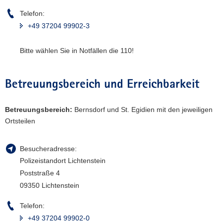
a
Telefon:
v
+49 37204 99902-3
i
g
Bitte wählen Sie in Notfällen die 110!
a
t
i
Betreuungsbereich und Erreichbarkeit
o
n
Betreuungsbereich:
Bernsdorf und St. Egidien mit den jeweiligen
Ortsteilen
Besucheradresse:
Polizeistandort Lichtenstein
Poststraße 4
09350 Lichtenstein
Telefon:
+49 37204 99902-0