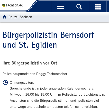
P
P
H
F
o
o
a
o
r
r
u
o
Polizei Sachsen
t
t
p
t
a
a
t
e
l
l
i
r
Bürgerpolizistin Bernsdorf
Hauptinhalt
ü
n
n
-
und St. Egidien
b
a
h
B
e
v
a
e
r
i
l
r
g
g
t
e
Ihre Bürgerpolizistin vor Ort
r
a
i
e
t
c
Polizeihauptmeisterin Peggy Tschentscher
i
i
h
f
o
Öffnungszeiten:
e
n
Sprechstunde ist in jeder ungeraden Kalenderwoche am
n
Mittwoch, 16:00 bis 18:00 Uhr, im Polizeistandort Lichtenstein.
d
Ansonsten sind die Bürgerpolizistinnen und -polizisten viel
e
unterwegs und deshalb am besten telefonisch erreichbar.
N