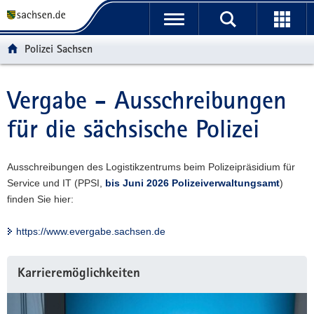
P
P
H
F
o
o
a
o
r
r
u
o
Polizei Sachsen
t
t
p
t
a
a
t
e
l
l
i
r
Vergabe - Ausschreibungen
Hauptinhalt
ü
n
n
-
für die sächsische Polizei
b
a
h
B
e
v
a
e
r
i
l
r
Ausschreibungen des Logistikzentrums beim Polizeipräsidium für
g
g
t
e
Service und IT (PPSI,
bis Juni 2026 Polizeiverwaltungsamt
)
r
a
i
finden Sie hier:
e
t
c
i
i
h
https://www.evergabe.sachsen.de
f
o
e
n
n
Karrieremöglichkeiten
d
e
N