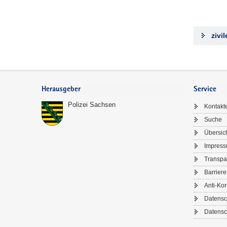
zivi
Footer-
Bereich
Herausgeber
Service
Polizei Sachsen
Kontakt
Suche
Übersic
Impres
Transpa
Barriere
Anti-Kor
Datensc
Datensc