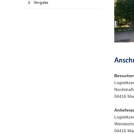
Vergabe
a
v
i
g
a
t
i
o
Anschr
n
Besucher
Logistikze
Nordstraß
04416 Ma
Anliefera
Logistikze
Weinteich
04416 Ma