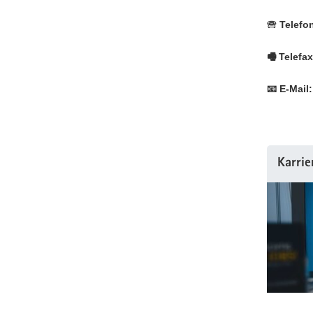
🕾 Telefo
🖷 Telefax
📧 E-Mail:
Karrie