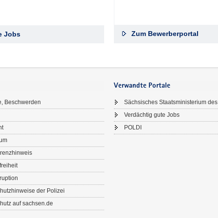
Zum Bewerberportal
le Jobs
Verwandte Portale
e, Beschwerden
Sächsisches Staatsministerium des
Verdächtig gute Jobs
ht
POLDI
sum
renzhinweis
freiheit
ruption
hutzhinweise der Polizei
hutz auf sachsen.de