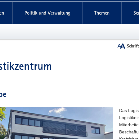
reifende
en
Politik und Verwaltung
Themen
Se
Schrif
stikzentrum
t
be
Das Logist
Logistike
Mitarbeite
Beschaffu
Kraftfahr