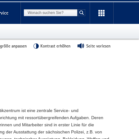
Suchbegriff
rvice
Suche starten
tgröße anpassen
Kontrast erhöhen
Seite vorlesen
ikzentrum ist eine zentrale Service- und
inrichtung mit ressortübergreifenden Aufgaben. Deren
rinnen und Mitarbeiter sind in erster Linie für die
ng der Ausstattung der sächsischen Polizei, z.B. von
zeugen, technischer Ausrüstung, Bekleidung, Waffen und