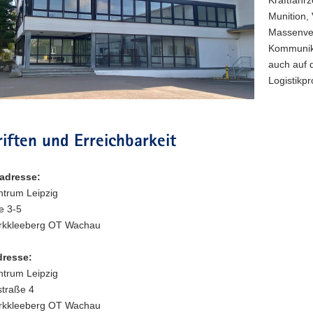
Munition,
Massenver
Kommunika
auch auf
Logistikp
iften und Erreichbarkeit
adresse:
ntrum Leipzig
e 3-5
rkkleeberg OT Wachau
dresse:
ntrum Leipzig
straße 4
rkkleeberg OT Wachau