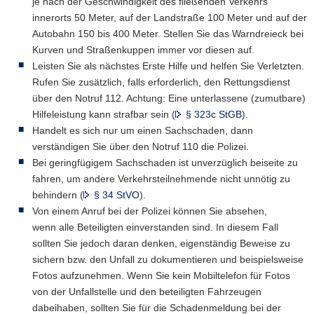
je nach der Geschwindigkeit des fließenden Verkehrs
a
innerorts 50 Meter, auf der Landstraße 100 Meter und auf der
v
Autobahn 150 bis 400 Meter. Stellen Sie das Warndreieck bei
i
Kurven und Straßenkuppen immer vor diesen auf.
g
Leisten Sie als nächstes Erste Hilfe und helfen Sie Verletzten.
a
Rufen Sie zusätzlich, falls erforderlich, den Rettungsdienst
t
über den Notruf 112. Achtung: Eine unterlassene (zumutbare)
i
Hilfeleistung kann strafbar sein (
§ 323c StGB
).
o
Handelt es sich nur um einen Sachschaden, dann
n
verständigen Sie über den Notruf 110 die Polizei.
Bei geringfügigem Sachschaden ist unverzüglich beiseite zu
fahren, um andere Verkehrsteilnehmende nicht unnötig zu
behindern (
§ 34 StVO
).
Von einem Anruf bei der Polizei können Sie absehen,
wenn alle Beteiligten einverstanden sind. In diesem Fall
sollten Sie jedoch daran denken, eigenständig Beweise zu
sichern bzw. den Unfall zu dokumentieren und beispielsweise
Fotos aufzunehmen. Wenn Sie kein Mobiltelefon für Fotos
von der Unfallstelle und den beteiligten Fahrzeugen
dabeihaben, sollten Sie für die Schadenmeldung bei der