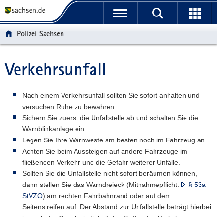
P
P
H
W
F
o
o
a
e
o
r
r
u
i
o
Polizei Sachsen
t
t
p
t
t
a
a
t
e
e
l
l
i
r
r
Verkehrsunfall
Hauptinhalt
ü
n
n
e
-
b
a
h
I
B
e
v
a
n
e
Nach einem Verkehrsunfall sollten Sie sofort anhalten und
r
i
l
f
r
versuchen Ruhe zu bewahren.
g
g
t
o
e
Sichern Sie zuerst die Unfallstelle ab und schalten Sie die
r
a
r
i
Warnblinkanlage ein.
e
t
m
c
Legen Sie Ihre Warnweste am besten noch im Fahrzeug an.
i
i
a
h
Achten Sie beim Aussteigen auf andere Fahrzeuge im
f
o
t
fließenden Verkehr und die Gefahr weiterer Unfälle.
e
n
i
Sollten Sie die Unfallstelle nicht sofort beräumen können,
n
o
dann stellen Sie das Warndreieck (Mitnahmepflicht:
§ 53a
d
n
StVZO
) am rechten Fahrbahnrand oder auf dem
e
Seitenstreifen auf. Der Abstand zur Unfallstelle beträgt hierbei
N