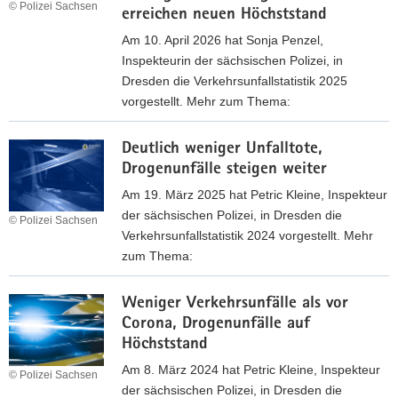
© Polizei Sachsen
erreichen neuen Höchststand
Am 10. April 2026 hat Sonja Penzel,
Inspekteurin der sächsischen Polizei, in
Dresden die Verkehrsunfallstatistik 2025
vorgestellt. Mehr zum Thema:
M
Deutlich weniger Unfalltote,
e
Drogenunfälle steigen weiter
h
r
Am 19. März 2025 hat Petric Kleine, Inspekteur
V
der sächsischen Polizei, in Dresden die
© Polizei Sachsen
e
Verkehrsunfallstatistik 2024 vorgestellt. Mehr
r
zum Thema:
k
D
e
Weniger Verkehrsunfälle als vor
e
h
Corona, Drogenunfälle auf
u
r
Höchststand
t
s
l
Am 8. März 2024 hat Petric Kleine, Inspekteur
u
© Polizei Sachsen
i
der sächsischen Polizei, in Dresden die
n