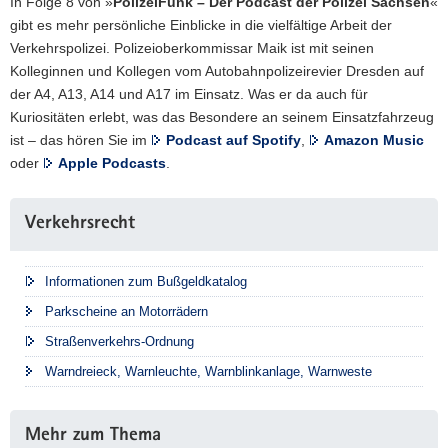
r
In Folge 8 von »
PolizeiFunk – Der Podcast der Polizei Sachsen
«
r
n
f
e
o
gibt es mehr persönliche Einblicke in die vielfältige Arbeit der
s
w
S
r
g
Verkehrspolizei. Polizeioberkommissar Maik ist mit seinen
t
e
a
r
e
Kolleginnen und Kollegen vom Autobahnpolizeirevier Dresden auf
o
i
c
e
n
der A4, A13, A14 und A17 im Einsatz. Was er da auch für
t
t
h
i
u
Kuriositäten erlebt, was das Besondere an seinem Einsatzfahrzeug
e
e
s
c
n
ist – das hören Sie im
Podcast auf Spotify
,
Amazon Music
n
r
e
h
f
oder
Apple Podcasts
.
,
n
e
ä
m
s
n
Weitere
l
e
S
Verkehrsrecht
n
Information
l
h
t
e
e
r
r
u
a
V
Informationen zum Bußgeldkatalog
a
e
u
e
Parkscheine an Motorrädern
ß
n
f
r
e
Straßenverkehrs-Ordnung
H
H
k
n
ö
ö
Warndreieck, Warnleuchte, Warnblinkanlage, Warnweste
e
c
c
h
h
h
r
Mehr zum Thema
s
s
s