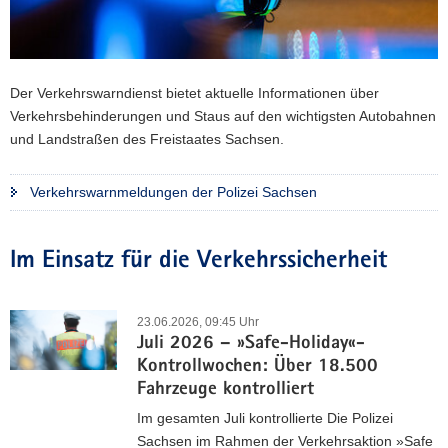
a
v
i
g
Der Verkehrswarndienst bietet aktuelle Informationen über
a
Verkehrsbehinderungen und Staus auf den wichtigsten Autobahnen
t
und Landstraßen des Freistaates Sachsen.
i
o
Verkehrswarnmeldungen der Polizei Sachsen
n
Im Einsatz für die Verkehrssicherheit
23.06.2026, 09:45 Uhr
Juli 2026 – »Safe-Holiday«-
Kontrollwochen: Über 18.500
Fahrzeuge kontrolliert
Im gesamten Juli kontrollierte Die Polizei
Sachsen im Rahmen der Verkehrsaktion »Safe