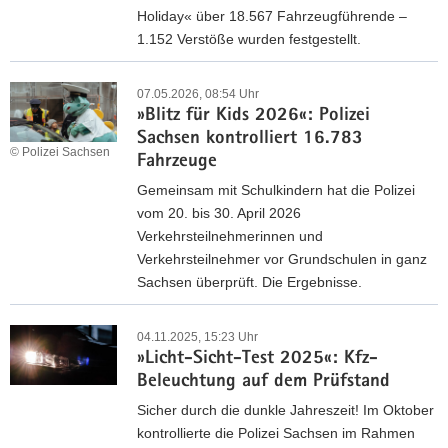
Holiday« über 18.567 Fahrzeugführende –
1.152 Verstöße wurden festgestellt.
J
u
07.05.2026, 08:54 Uhr
»Blitz für Kids 2026«: Polizei
l
Sachsen kontrolliert 16.783
i
© Polizei Sachsen
Fahrzeuge
2
0
Gemeinsam mit Schulkindern hat die Polizei
2
vom 20. bis 30. April 2026
6
Verkehrsteilnehmerinnen und
–
Verkehrsteilnehmer vor Grundschulen in ganz
»
Sachsen überprüft. Die Ergebnisse.
S
»
a
B
04.11.2025, 15:23 Uhr
f
»Licht-Sicht-Test 2025«: Kfz-
l
e
Beleuchtung auf dem Prüfstand
i
-
t
Sicher durch die dunkle Jahreszeit! Im Oktober
H
z
kontrollierte die Polizei Sachsen im Rahmen
o