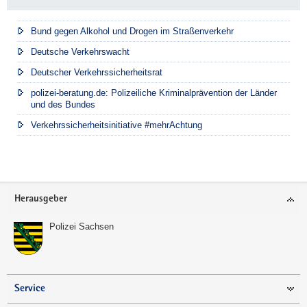
t
t
u
s
s
n
Bund gegen Alkohol und Drogen im Straßenverkehr
t
t
f
Deutsche Verkehrswacht
a
a
ä
n
n
Deutscher Verkehrssicherheitsrat
l
d
d
l
polizei-beratung.de: Polizeiliche Kriminalprävention der Länder
und des Bundes
e
a
Verkehrssicherheitsinitiative #mehrAchtung
u
f
A
u
Footer-
Herausgeber
t
Bereich
o
Polizei Sachsen
b
a
h
n
Service
e