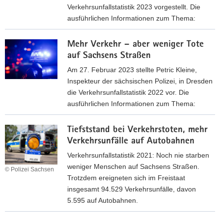
c
Verkehrsunfallstatistik 2023 vorgestellt. Die
f
h
ausführlichen Informationen zum Thema:
ä
w
l
W
e
l
Mehr Verkehr – aber weniger Tote
e
n
e
auf Sachsens Straßen
n
i
,
i
Am 27. Februar 2023 stellte Petric Kleine,
g
w
g
Inspekteur der sächsischen Polizei, in Dresden
e
e
e
die Verkehrsunfallstatistik 2022 vor. Die
r
n
r
ausführlichen Informationen zum Thema:
U
i
V
n
M
g
e
f
Tiefststand bei Verkehrstoten, mehr
e
e
r
a
Verkehrsunfälle auf Autobahnen
h
r
k
l
r
Verkehrsunfallstatistik 2021: Noch nie starben
V
e
l
V
weniger Menschen auf Sachsens Straßen.
e
h
© Polizei Sachsen
t
e
Trotzdem ereigneten sich im Freistaat
r
r
o
r
insgesamt 94.529 Verkehrsunfälle, davon
u
s
t
k
5.595 auf Autobahnen.
n
u
e
e
g
n
T
,