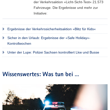
f
der Verkehrsaktion »Licht-Sicht-Test« 21.573
l
ü
Fahrzeuge. Die Ergebnisse und mehr zur
i
r
Initiative:
d
K
a
»
i
y
L
Ergebnisse der Verkehrssicherheitsaktion »Blitz für Kids«
d
«
i
s
-
Sicher in den Urlaub: Ergebnisse der »Safe Holiday«-
c
2
K
Kontrollwochen
h
0
o
t
2
Unter der Lupe: Polizei Sachsen kontrolliert Lkw und Busse
n
-
6
t
S
«
r
i
:
o
c
Wissenswertes: Was tun bei …
P
l
h
o
l
t
l
w
-
i
o
T
z
c
e
e
h
s
i