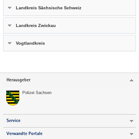
Landkreis Sächsische Schweiz
Landkreis Zwickau
Vogtlandkreis
Weitere
Information
Footer-
Herausgeber
Bereich
Polizei Sachsen
Service
Verwandte Portale