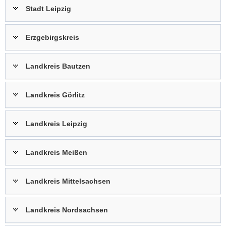
Stadt Leipzig
a
v
i
Erzgebirgskreis
g
a
Landkreis Bautzen
t
i
o
Landkreis Görlitz
n
Landkreis Leipzig
Landkreis Meißen
Landkreis Mittelsachsen
Landkreis Nordsachsen