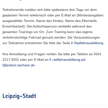
a
Teilnehmende melden sich bitte spätestens drei Tage vor dem
v
geplanten Termin telefonisch oder per E-Mail an (Mindestangaben:
i
ausgewählter Termin, Name des Kindes, Name des Elternteils,
g
Erreichbarkeit). Die Aufsichtsperson verbleibt während des
a
gesamten Trainings vor Ort. Zum Training kann das eigene
t
verkehrstüchtige Fahrrad genutzt werden. Die Voraussetzungen
i
zur Teilnahme entnehmen Sie bitte der Seite
Radfahrausbildung
.
o
n
Ihre Anmeldung und Fragen richten Sie bitte per Telefon an 0341
2217-9201 oder per E-Mail an
radfahrausbildung.pd-
l@polizei.sachsen.de
.
Leipzig-Stadt