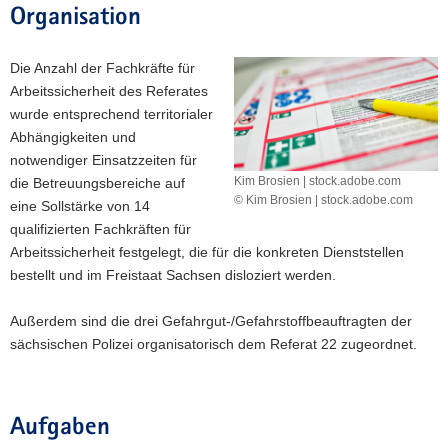
Organisation
a
v
Die Anzahl der Fachkräfte für
i
Arbeitssicherheit des Referates
g
wurde entsprechend territorialer
a
Abhängigkeiten und
t
notwendiger Einsatzzeiten für
i
Kim Brosien | stock.adobe.com
die Betreuungsbereiche auf
o
© Kim Brosien | stock.adobe.com
eine Sollstärke von 14
n
Kim
qualifizierten Fachkräften für
Brosien
Arbeitssicherheit festgelegt, die für die konkreten Dienststellen
|
stock.adobe.com
bestellt und im Freistaat Sachsen disloziert werden.
Außerdem sind die drei Gefahrgut-/Gefahrstoffbeauftragten der
sächsischen Polizei organisatorisch dem Referat 22 zugeordnet.
Aufgaben