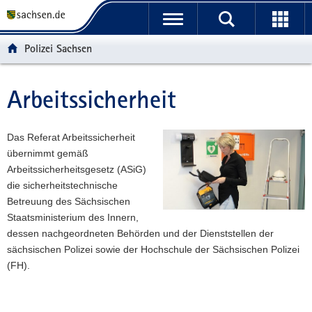
P
P
H
F
o
o
a
o
r
r
u
o
Polizei Sachsen
t
t
p
t
a
a
t
e
l
l
i
r
Arbeitssicherheit
Hauptinhalt
ü
n
n
-
b
a
h
B
e
v
a
e
Das Referat Arbeitssicherheit
r
i
l
r
übernimmt gemäß
g
g
t
e
Arbeitssicherheitsgesetz (ASiG)
r
a
i
die sicherheitstechnische
e
t
c
Betreuung des Sächsischen
i
i
h
Staatsministerium des Innern,
f
o
dessen nachgeordneten Behörden und der Dienststellen der
e
n
sächsischen Polizei sowie der Hochschule der Sächsischen Polizei
n
(FH).
d
e
N