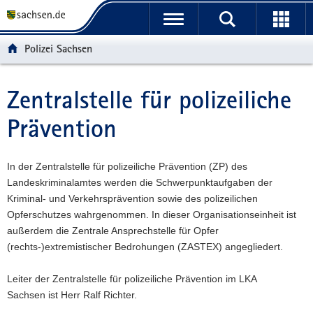
P
P
H
W
F
o
o
a
e
o
r
r
u
i
o
Polizei Sachsen
t
t
p
t
t
a
a
t
e
e
l
l
i
r
r
Zentralstelle für polizeiliche
Hauptinhalt
ü
n
n
e
-
Prävention
b
a
h
I
B
e
v
a
n
e
r
i
l
f
r
In der Zentralstelle für polizeiliche Prävention (ZP) des
g
g
t
o
e
Landeskriminalamtes werden die Schwerpunktaufgaben der
r
a
r
i
Kriminal- und Verkehrsprävention sowie des polizeilichen
e
t
m
c
Opferschutzes wahrgenommen. In dieser Organisationseinheit ist
i
i
a
h
außerdem die Zentrale Ansprechstelle für Opfer
f
o
t
(rechts-)extremistischer Bedrohungen (ZASTEX) angegliedert.
e
n
i
n
o
Leiter der Zentralstelle für polizeiliche Prävention im LKA
d
n
Sachsen ist Herr Ralf Richter.
e
N