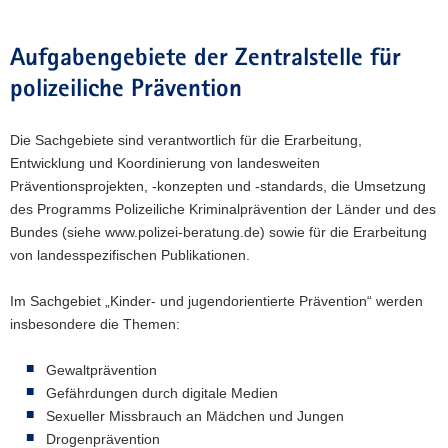
a
v
Aufgabengebiete der Zentralstelle für
i
polizeiliche Prävention
g
a
t
Die Sachgebiete sind verantwortlich für die Erarbeitung,
i
Entwicklung und Koordinierung von landesweiten
o
Präventionsprojekten, -konzepten und -standards, die Umsetzung
n
des Programms Polizeiliche Kriminalprävention der Länder und des
Bundes (siehe www.polizei-beratung.de) sowie für die Erarbeitung
von landesspezifischen Publikationen.
Im Sachgebiet „Kinder- und jugendorientierte Prävention“ werden
insbesondere die Themen:
Gewaltprävention
Gefährdungen durch digitale Medien
Sexueller Missbrauch an Mädchen und Jungen
Drogenprävention