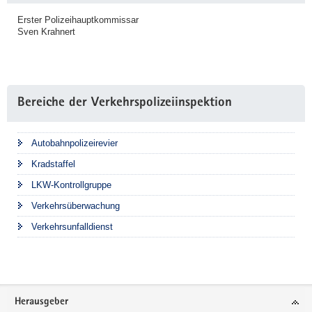
Erster Polizeihauptkommissar
Sven Krahnert
Bereiche der Verkehrspolizeiinspektion
Autobahnpolizeirevier
Kradstaffel
LKW-Kontrollgruppe
Verkehrsüberwachung
Verkehrsunfalldienst
Footer-
Herausgeber
Bereich