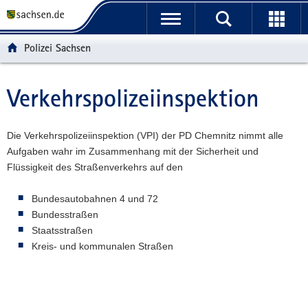
P
P
H
W
F
o
o
a
e
o
r
r
u
i
o
Polizei Sachsen
t
t
p
t
t
a
a
t
e
e
l
l
i
r
r
Verkehrspolizeiinspektion
Hauptinhalt
ü
n
n
e
-
b
a
h
I
B
e
v
a
n
e
Die Verkehrspolizeiinspektion (VPI) der PD Chemnitz nimmt alle
r
i
l
f
r
Aufgaben wahr im Zusammenhang mit der Sicherheit und
g
g
t
o
e
Flüssigkeit des Straßenverkehrs auf den
r
a
r
i
e
t
m
c
Bundesautobahnen 4 und 72
i
i
a
h
Bundesstraßen
f
o
t
Staatsstraßen
e
n
i
Kreis- und kommunalen Straßen
n
o
d
n
e
N