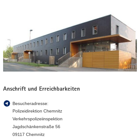
a
v
i
g
a
t
i
o
n
Anschrift und Erreichbarkeiten
Besucheradresse:
Polizeidirektion Chemnitz
Verkehrspolizeiinspektion
Jagdschänkenstraße 56
09117 Chemnitz