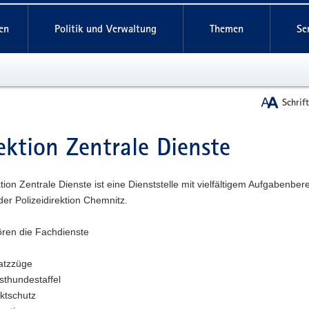
reifende
en
Politik und Verwaltung
Themen
Se
Schrif
ektion Zentrale Dienste
t
tion Zentrale Dienste ist eine Dienststelle mit vielfältigem Aufgabenber
der Polizeidirektion Chemnitz.
ren die Fachdienste
atzzüge
sthundestaffel
ktschutz