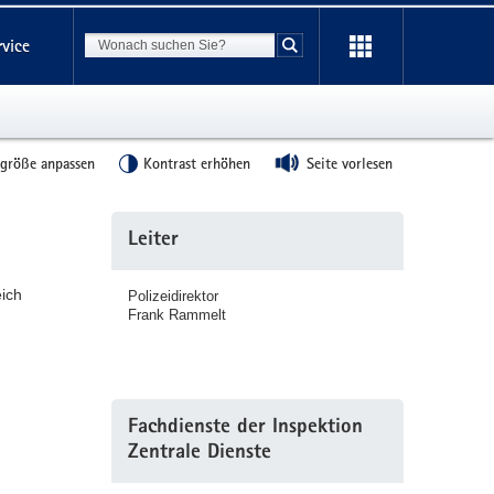
Suchbegriff
rvice
Suche starten
tgröße anpassen
Kontrast erhöhen
Seite vorlesen
Weitere
Leiter
Information
eich
Polizeidirektor
Frank Rammelt
Fachdienste der Inspektion
Zentrale Dienste