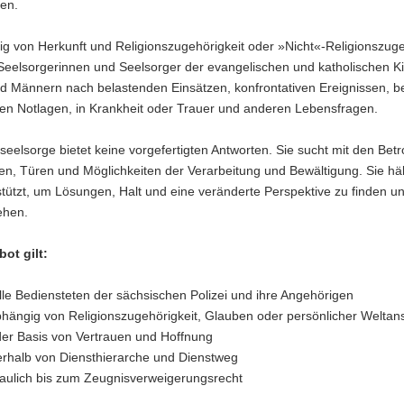
en.
g von Herkunft und Religionszugehörigkeit oder »Nicht«-Religionszuge
 Seelsorgerinnen und Seelsorger der evangelischen und katholischen K
d Männern nach belastenden Einsätzen, konfrontativen Ereignissen, b
hen Notlagen, in Krankheit oder Trauer und anderen Lebensfragen.
iseelsorge bietet keine vorgefertigten Antworten. Sie sucht mit den Bet
n, Türen und Möglichkeiten der Verarbeitung und Bewältigung. Sie häl
tützt, um Lösungen, Halt und eine veränderte Perspektive zu finden un
ehen.
ot gilt:
alle Bediensteten der sächsischen Polizei und ihre Angehörigen
hängig von Religionszugehörigkeit, Glauben oder persönlicher Welta
der Basis von Vertrauen und Hoffnung
rhalb von Diensthierarche und Dienstweg
raulich bis zum Zeugnisverweigerungsrecht