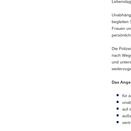
Lebenslag
Unabhängi
begleiten
Frauen un
persönlic
Die Polize
nach Wege
und unters
weiterzug
Das Angeb
für 
unab
auf 
auße
vert