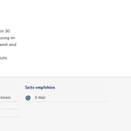
am 30.
tzung im
damit sind
icht.
Seite empfehlen
 Innern
E-Mail