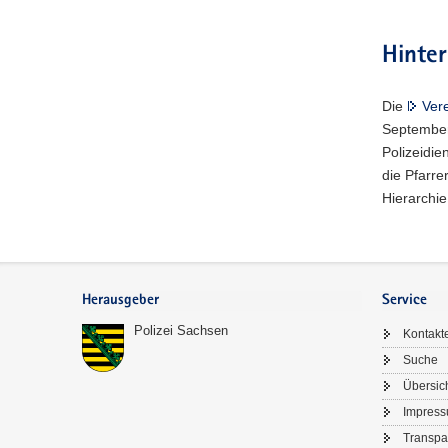
Hinte
Die
Vere
September
Polizeidien
die Pfarre
Hierarchie
Footer-
Bereich
Herausgeber
Service
Polizei Sachsen
Kontakt
Suche
Übersic
Impres
Transpa