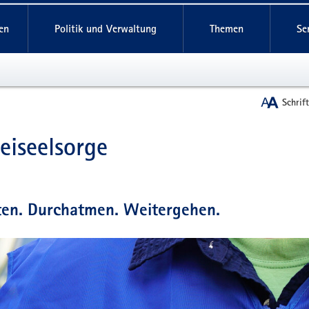
reifende
en
Politik und Verwaltung
Themen
Se
Schrif
zeiseelsorge
t
ten. Durchatmen. Weitergehen.