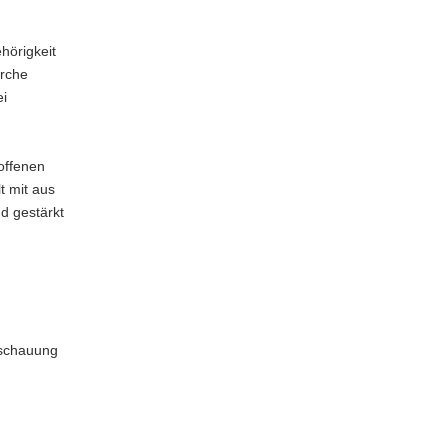
hörigkeit
irche
ei
roffenen
t mit aus
d gestärkt
nschauung