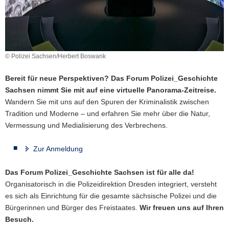
a
v
i
g
© Polizei Sachsen/Herbert Boswank
a
t
Bereit für neue Perspektiven? Das Forum Polizei_Geschichte
i
Sachsen nimmt Sie mit auf eine virtuelle Panorama-Zeitreise.
o
Wandern Sie mit uns auf den Spuren der Kriminalistik zwischen
n
Tradition und Moderne – und erfahren Sie mehr über die Natur,
Vermessung und Medialisierung des Verbrechens.
Zur Anmeldung
Das Forum Polizei_Geschichte Sachsen ist für alle da!
Organisatorisch in die Polizeidirektion Dresden integriert, versteht
es sich als Einrichtung für die gesamte sächsische Polizei und die
Bürgerinnen und Bürger des Freistaates.
Wir freuen uns auf Ihren
Besuch.