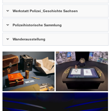
jede
Menge
historische
Werkstatt Polizei_Geschichte Sachsen
Artefakte,
darunter
über
Polizeihistorische Sammlung
80
Lehrtafeln,
die
Wanderausstellung
über
innovative
Methoden
der
Verbrechensaufklärung
berichten.