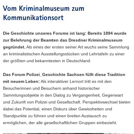
Medientisch
können
Vom Kriminalmuseum zum
Besucherinnen
Kommunikationsort
und
Besucher
Bildebenen
Die Geschichte unseres Forums ist lang: Bereits 1894 wurde
freilegen
zur Belehrung der Beamten das Dresdner Kriminalmuseum
und
sich
gegründet.
Als eines der ersten seiner Art wuchs seine Sammlung
unter
an kriminalistischen Ausstellungsstücken und Lehrtafeln zu einer
anderem
der größten und bekanntesten in Deutschland.
an
Dresdner
Das Forum Polizei_Geschichte Sachsen füllt diese Tradition
Tatorten
oder
mit neuem Leben:
Als interaktiver Lernort tritt es mit den
auch
Besucherinnen und Besuchern anhand historischer
in
Sammlungsobjekte in den Dialog zu Vergangenheit, Gegenwart
den
und Zukunft von Polizei und Gesellschaft. Perspektivwechsel bieten
Räumen
dabei das Potential, einen Diskurs über Gewissheiten und
des
Landeskriminalamtes
Standpunkte zu führen und einen breiten Austausch zu
von
ermöglichen, der alle gesellschaftlichen Gruppen einbezieht.
1922
umsehen.