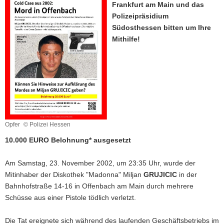
Frankfurt am Main und das
a
Polizeipräsidium
v
Südosthessen bitten um Ihre
i
Mithilfe!
g
a
t
i
o
n
Opfer
© Polizei Hessen
10.000 EURO Belohnung* ausgesetzt
Am Samstag, 23. November 2002, um 23:35 Uhr, wurde der
Mitinhaber der Diskothek "Madonna" Miljan
GRUJICIC
in der
Bahnhofstraße 14-16 in Offenbach am Main durch mehrere
Schüsse aus einer Pistole tödlich verletzt.
Die Tat ereignete sich während des laufenden Geschäftsbetriebs im