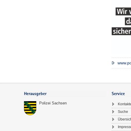
www.po
Footer-
Bereich
Herausgeber
Service
Polizei Sachsen
Kontakt
Suche
Übersic
Impres