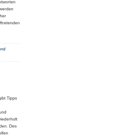
ntworten
 werden
her
ftretenden
und
ibt Tipps
 und
iederholt
rden. Des
olfen