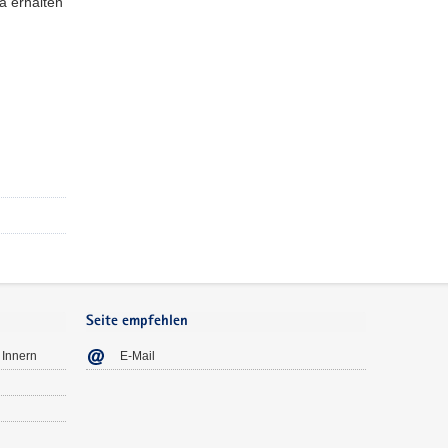
a erhalten
Seite empfehlen
 Innern
E-Mail