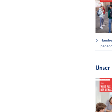
Handre
pädago
Unser 