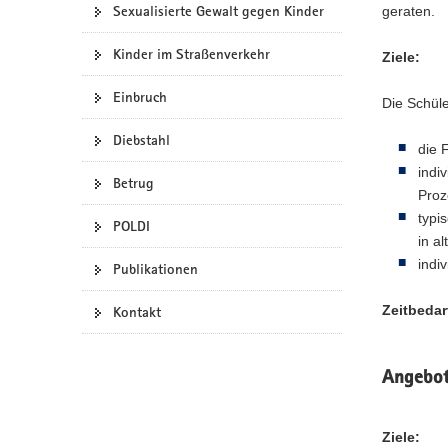
Sexualisierte Gewalt gegen Kinder
geraten.
a
v
Kinder im Straßenverkehr
Ziele:
i
g
Einbruch
Die Schüle
a
t
Diebstahl
die 
i
indi
Betrug
o
Proz
n
typi
POLDI
in a
indi
Publikationen
Zeitbedar
Kontakt
Angebote
Ziele: