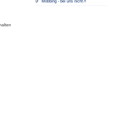
Mobbing - bei uns nicht?!
halten