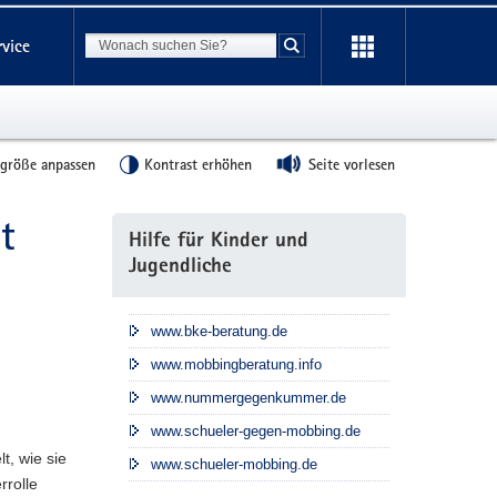
Suchbegriff
rvice
Suche starten
tgröße anpassen
Kontrast erhöhen
Seite vorlesen
t
Weitere
Hilfe für Kinder und
Information
Jugendliche
www.bke-beratung.de
www.mobbingberatung.info
www.nummergegenkummer.de
www.schueler-gegen-mobbing.de
t, wie sie
www.schueler-mobbing.de
rrolle