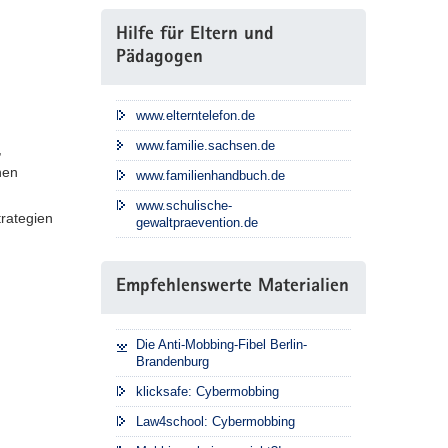
Hilfe für Eltern und
Pädagogen
www.elterntelefon.de
www.familie.sachsen.de
,
hen
www.familienhandbuch.de
www.schulische-
trategien
gewaltpraevention.de
Empfehlenswerte Materialien
Die Anti-Mobbing-Fibel Berlin-
Brandenburg
klicksafe: Cybermobbing
Law4school: Cybermobbing