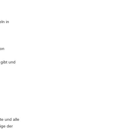
ln in
ion
 gibt und
te und alle
ige der