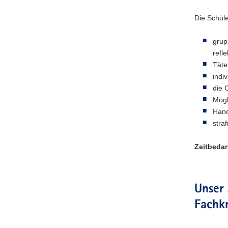
Die Schüle
grup
refl
Täte
indi
die 
Mögl
Hand
stra
Zeitbedar
Unser
Fachk