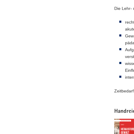
Die Lehr-
rech
akut
Gewa
päda
Aufg
vers
wiss
Einf
inte
Zeitbedarf
Handrei