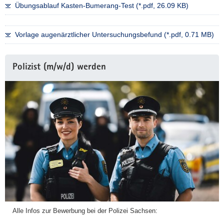
Übungsablauf Kasten-Bumerang-Test (*.pdf, 26.09 KB)
a
v
i
Vorlage augenärztlicher Untersuchungsbefund (*.pdf, 0.71 MB)
g
a
Weitere
Polizist (m/w/d) werden
t
Information
i
o
n
Alle Infos zur Bewerbung bei der Polizei Sachsen: