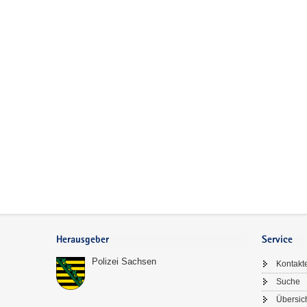
Footer-
Bereich
Herausgeber
Service
Polizei Sachsen
Kontakt
Suche
Übersic