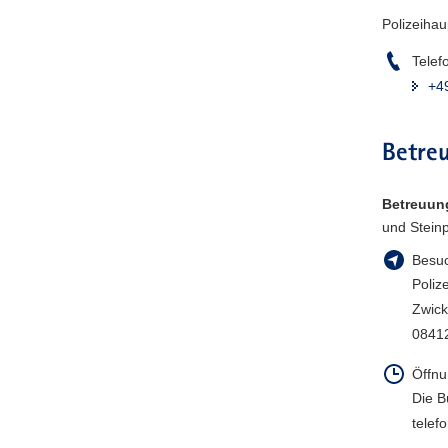
a
Polizeihau
v
Telef
i
+4
g
a
t
Betreu
i
o
Betreuun
n
und Stein
Besuc
Poliz
Zwick
0841
Öffnu
Die B
telef