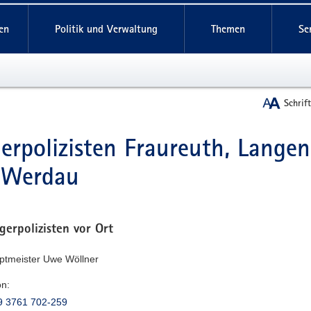
reifende
en
Politik und Verwaltung
Themen
Se
Schrif
erpolizisten Fraureuth, Langen
t
 Werdau
gerpolizisten vor Ort
uptmeister Uwe Wöllner
on:
9 3761 702-259