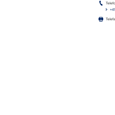
Telef
+4
Telef