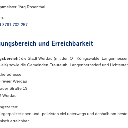
ptmeister Jörg Rosenthal
on:
9 3761 702-257
ungsbereich und Erreichbarkeit
gsbereich:
die Stadt Werdau (mit den OT Königswalde, Langenhessen
pleis) sowie die Gemeinden Fraureuth, Langenbernsdorf und Lichtenta
heradresse:
eirevier Werdau
auer Straße 19
2 Werdau
ngszeiten:
ürgerpolizistinnen und -polizisten viel unterwegs und deshalb am beste
onisch erreichbar.