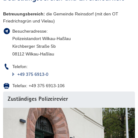
a
Betreuungsbereich:
v
die Gemeinde Reinsdorf (mit den OT
Friedrichsgrün und Vielau)
i
g
Besucheradresse:
a
Polizeistandort Wilkau-Haßlau
t
Kirchberger Straße 5b
i
08112 Wilkau-Haßlau
o
n
Telefon:
+49 375 6913-0
Telefax:
+49 375 6913-106
Zuständiges Polizeirevier