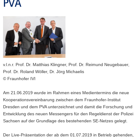
PVA
a
v
i
g
a
t
i
o
n
v.l.n.r. Prof. Dr. Matthias Klingner, Prof. Dr. Reimund Neugebauer,
Prof. Dr. Roland Wöller, Dr. Jörg Michaelis
© Fraunhofer IVI
Am 21.06.2019 wurde im Rahmen eines Medientermins die neue
Kooperationsvereinbarung zwischen dem Fraunhofer-Institut
Dresden und dem PVA unterzeichnet und damit die Forschung und
Entwicklung des neuen Messengers für den Regeldienst der Polizei
Sachsen auf der Grundlage des bestehenden SE-Netzes gelegt.
Der Live-Präsentation der ab dem 01.07.2019 in Betrieb gehenden,