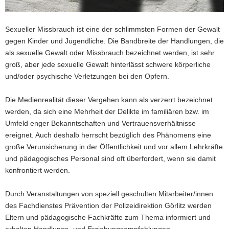
a
v
Sexueller Missbrauch ist eine der schlimmsten Formen der Gewalt
i
gegen Kinder und Jugendliche. Die Bandbreite der Handlungen, die
g
als sexuelle Gewalt oder Missbrauch bezeichnet werden, ist sehr
a
groß, aber jede sexuelle Gewalt hinterlässt schwere körperliche
t
und/oder psychische Verletzungen bei den Opfern.
i
o
Die Medienrealität dieser Vergehen kann als verzerrt bezeichnet
n
werden, da sich eine Mehrheit der Delikte im familiären bzw. im
Umfeld enger Bekanntschaften und Vertrauensverhältnisse
ereignet. Auch deshalb herrscht bezüglich des Phänomens eine
große Verunsicherung in der Öffentlichkeit und vor allem Lehrkräfte
und pädagogisches Personal sind oft überfordert, wenn sie damit
konfrontiert werden.
Durch Veranstaltungen von speziell geschulten Mitarbeiter/innen
des Fachdienstes Prävention der Polizeidirektion Görlitz werden
Eltern und pädagogische Fachkräfte zum Thema informiert und
erhalten Handlungs- und Erziehungsempfehlungen