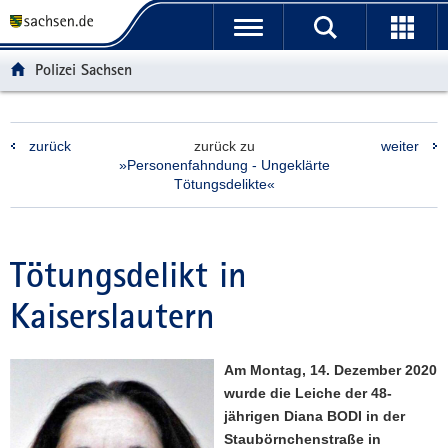
P
P
H
F
o
o
a
o
r
r
u
o
Polizei Sachsen
t
t
p
t
a
a
t
e
l
l
i
r
zurück
zurück zu
weiter
ü
n
n
-
»Personenfahndung - Ungeklärte
b
a
h
B
Tötungsdelikte«
e
v
a
e
r
i
l
r
g
g
t
e
Tötungsdelikt in
r
a
i
e
t
c
Kaiserslautern
i
i
h
f
o
e
n
Am Montag, 14. Dezember 2020
n
wurde die Leiche der 48-
d
jährigen Diana BODI in der
e
Staubörnchenstraße in
N