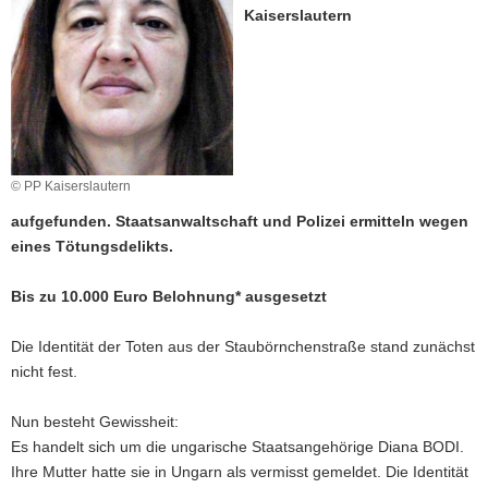
Kaiserslautern
a
v
i
g
a
t
i
© PP Kaiserslautern
o
aufgefunden. Staatsanwaltschaft und Polizei ermitteln wegen
n
eines Tötungsdelikts.
Bis zu 10.000 Euro Belohnung* ausgesetzt
Die Identität der Toten aus der Staubörnchenstraße stand zunächst
nicht fest.
Nun besteht Gewissheit:
Es handelt sich um die ungarische Staatsangehörige Diana BODI.
Ihre Mutter hatte sie in Ungarn als vermisst gemeldet. Die Identität