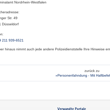
minalamt Nordrhein-Westfalen
heradresse:
nger Str. 49
 Düsseldorf
on:
9 211 939-6521
er hinaus nimmt auch jede andere Polizeidienststelle Ihre Hinweise e
zurück zu
»Personenfahndung - Mit Haftbefeh
Verwandte Portale