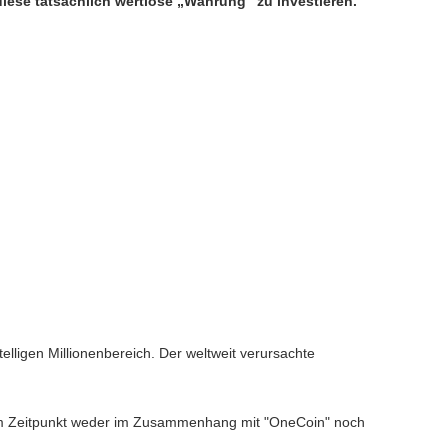
diese tatsächlich wertlose „Währung“ zu investieren.
elligen Millionenbereich. Der weltweit verursachte
sem Zeitpunkt weder im Zusammenhang mit "OneCoin" noch