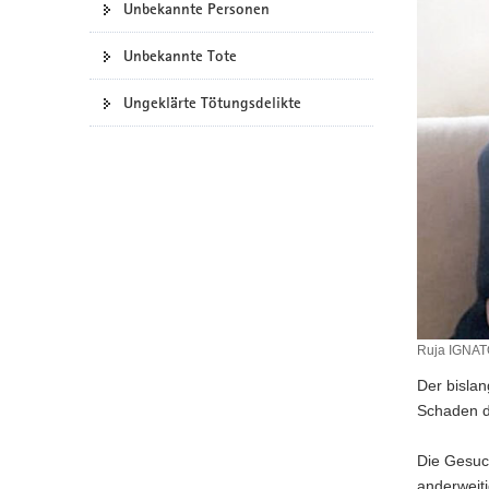
Unbekannte Personen
a
v
Unbekannte Tote
i
g
Ungeklärte Tötungsdelikte
a
t
i
o
n
Ruja IGNA
Der bislan
Schaden d
Die Gesuc
anderweiti