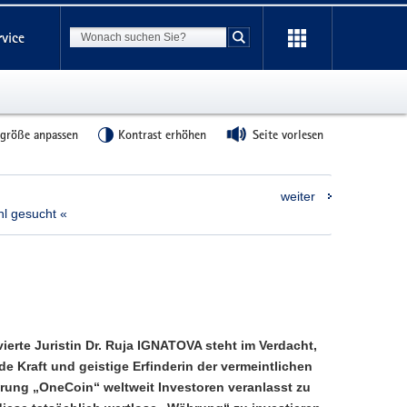
Suchbegriff
rvice
Suche starten
tgröße anpassen
Kontrast erhöhen
Seite vorlesen
weiter
l gesucht «
ierte Juristin Dr. Ruja IGNATOVA steht im Verdacht,
nde Kraft und geistige Erfinderin der vermeintlichen
ung „OneCoin“ weltweit Investoren veranlasst zu