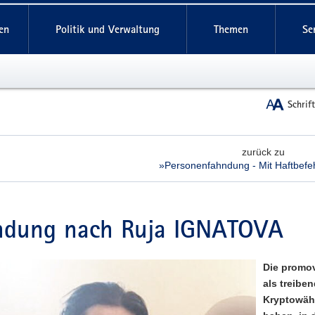
reifende
en
Politik und Verwaltung
Themen
Se
Schrif
zurück zu
»Personenfahndung - Mit Haftbefeh
ndung nach Ruja IGNATOVA
Die promov
als treibe
Kryptowähr