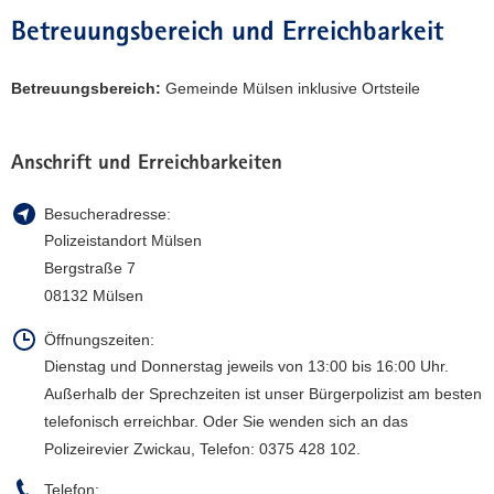
a
Betreuungsbereich und Erreichbarkeit
v
i
Betreuungsbereich:
Gemeinde Mülsen inklusive Ortsteile
g
a
t
Anschrift und Erreichbarkeiten
i
o
Besucheradresse:
n
Polizeistandort Mülsen
Bergstraße 7
08132 Mülsen
Öffnungszeiten:
Dienstag und Donnerstag jeweils von 13:00 bis 16:00 Uhr.
Außerhalb der Sprechzeiten ist unser Bürgerpolizist am besten
telefonisch erreichbar. Oder Sie wenden sich an das
Polizeirevier Zwickau, Telefon: 0375 428 102.
Telefon: