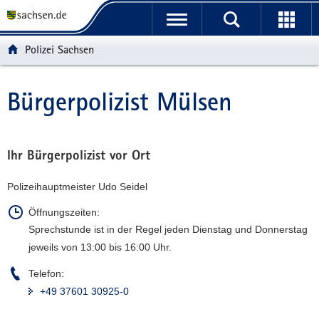
P
P
H
F
o
o
a
o
r
r
u
o
Polizei Sachsen
t
t
p
t
a
a
t
e
l
l
i
r
Bürgerpolizist Mülsen
Hauptinhalt
ü
n
n
-
b
a
h
B
e
v
a
e
r
i
l
r
Ihr Bürgerpolizist vor Ort
g
g
t
e
Polizeihauptmeister Udo Seidel
r
a
i
e
t
c
Öffnungszeiten:
i
i
h
Sprechstunde ist in der Regel jeden Dienstag und Donnerstag
f
o
jeweils von 13:00 bis 16:00 Uhr.
e
n
n
Telefon:
d
+49 37601 30925-0
e
N