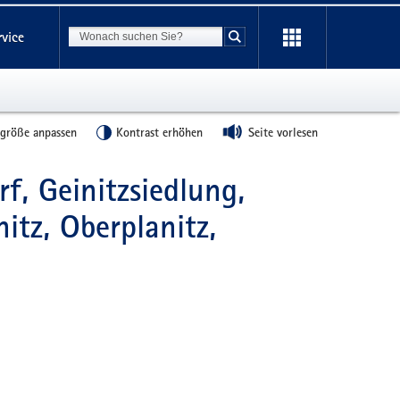
Suchbegriff
rvice
Suche starten
tgröße anpassen
Kontrast erhöhen
Seite vorlesen
f, Geinitzsiedlung,
itz, Oberplanitz,