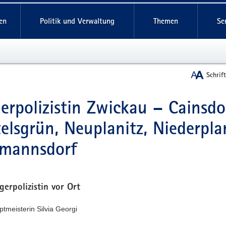
reifende
en
Politik und Verwaltung
Themen
Se
Schrif
erpolizistin Zwickau – Cainsdor
t
elsgrün, Neuplanitz, Niederplan
tmannsdorf
gerpolizistin vor Ort
ptmeisterin Silvia Georgi