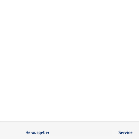
Footer-
Bereich
Herausgeber
Service