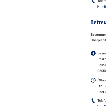
Telef
a
+4
v
i
g
Betreu
a
t
Betreuun
i
Oberplani
o
n
Besuc
Poliz
Lessi
0805
Öffnu
Die B
über 
Telef