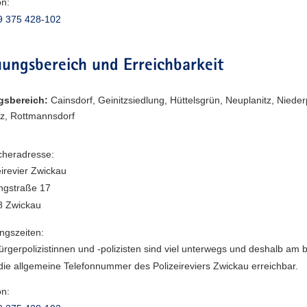
on:
9 375 428-102
ungsbereich und Erreichbarkeit
gsbereich:
Cainsdorf, Geinitzsiedlung, Hüttelsgrün, Neuplanitz, Niederp
tz, Rottmannsdorf
heradresse:
eirevier Zwickau
ngstraße 17
8 Zwickau
ngszeiten:
ürgerpolizistinnen und -polizisten sind viel unterwegs und deshalb am 
die allgemeine Telefonnummer des Polizeireviers Zwickau erreichbar.
on: