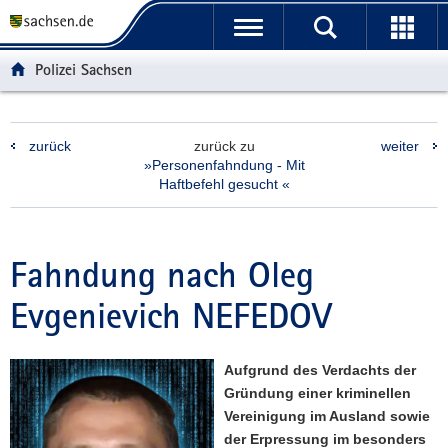
P
P
H
F
o
o
a
o
r
r
u
o
Polizei Sachsen
t
t
p
t
a
a
t
e
l
l
i
r
zurück
zurück zu
weiter
ü
n
n
-
»Personenfahndung - Mit
b
a
h
B
Haftbefehl gesucht «
e
v
a
e
r
i
l
r
g
g
t
e
Fahndung nach Oleg
r
a
i
e
t
c
Evgenievich NEFEDOV
i
i
h
f
o
e
n
Aufgrund des Verdachts der
n
Gründung einer kriminellen
d
Vereinigung im Ausland sowie
e
der Erpressung im besonders
N