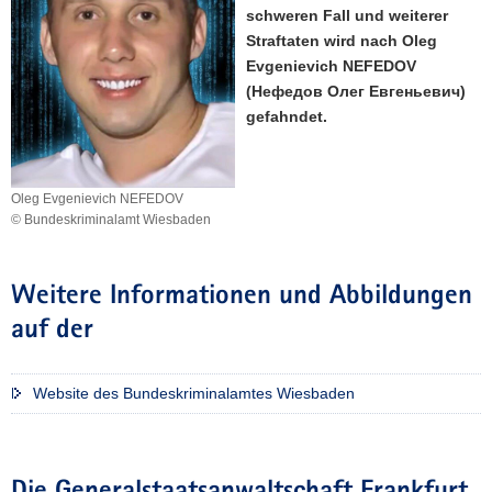
schweren Fall und weiterer
a
Straftaten wird nach Oleg
v
Evgenievich NEFEDOV
i
(Нефедов Олег Евгеньевич)
g
gefahndet.
a
t
i
Oleg Evgenievich NEFEDOV
o
© Bundeskriminalamt Wiesbaden
n
Weitere Informationen und Abbildungen
auf der
Website des Bundeskriminalamtes Wiesbaden