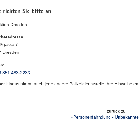
 richten Sie bitte an
ektion Dresden
heradresse:
eßgasse 7
7 Dresden
on:
9 351 483-2233
er hinaus nimmt auch jede andere Polizeidienststelle Ihre Hinweise e
zurück zu
»Personenfahndung - Unbekannte