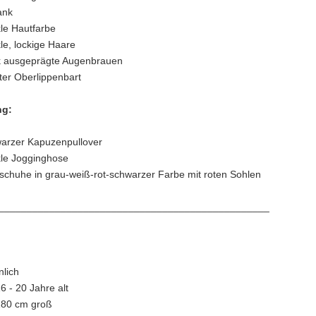
ank
le Hautfarbe
le, lockige Haare
k ausgeprägte Augenbrauen
hter Oberlippenbart
ng:
arzer Kapuzenpullover
le Jogginghose
schuhe in grau-weiß-rot-schwarzer Farbe mit roten Sohlen
________________________________________________
lich
16 - 20 Jahre alt
180 cm groß