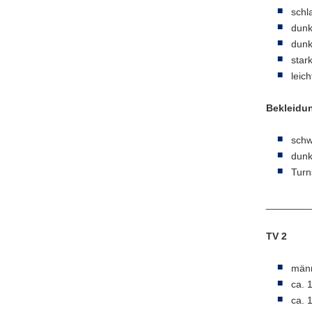
schl
dunk
dunk
star
leic
Bekleidu
schw
dunk
Turn
________
TV 2
männ
ca. 
ca. 