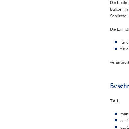
Die beide
Balkon im
Schlüssel.
Die Ermitt
für 
für 
verantwort
Besch
TV 1
männ
ca. 
ca. 