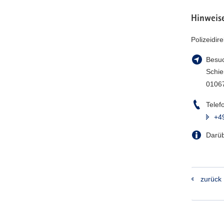
Hinweise
Polizeidir
Besuc
Schi
0106
Telef
+4
Darüb
zurück