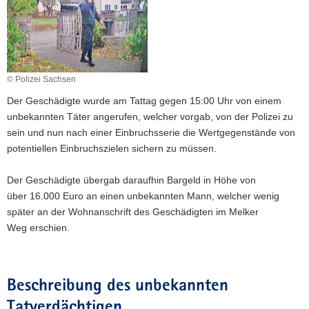
a
v
i
g
a
© Polizei Sachsen
t
Der Geschädigte wurde am Tattag gegen 15:00 Uhr von einem
i
unbekannten Täter angerufen, welcher vorgab, von der Polizei zu
o
sein und nun nach einer Einbruchsserie die Wertgegenstände von
n
potentiellen Einbruchszielen sichern zu müssen.
Der Geschädigte übergab daraufhin Bargeld in Höhe von
über 16.000 Euro an einen unbekannten Mann, welcher wenig
später an der Wohnanschrift des Geschädigten im Melker
Weg erschien.
Beschreibung des unbekannten
Tatverdächtigen