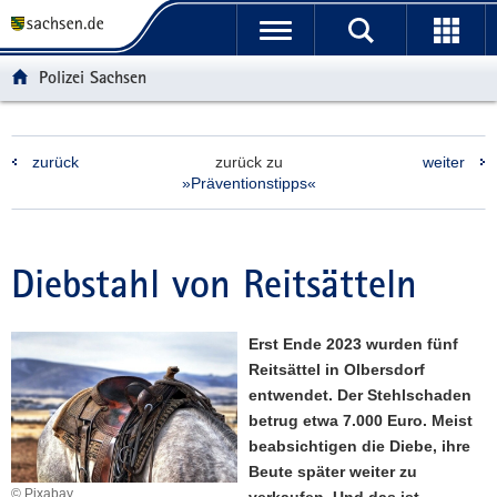
P
P
H
F
o
o
a
o
r
r
u
o
Polizei Sachsen
t
t
p
t
a
a
t
e
l
l
i
r
zurück
zurück zu
weiter
ü
n
n
-
»Präventionstipps«
b
a
h
B
e
v
a
e
r
i
l
r
g
g
t
e
Diebstahl von Reitsätteln
r
a
i
e
t
c
i
i
h
Erst Ende 2023 wurden fünf
f
o
Reitsättel in Olbersdorf
e
n
entwendet. Der Stehlschaden
n
betrug etwa 7.000 Euro. Meist
d
beabsichtigen die Diebe, ihre
e
Beute später weiter zu
© Pixabay
N