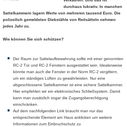
verkaufen. Und das ist
a
durchaus lukrativ. In manchen
v
Sattelkammern lagern Werte von mehreren tausend Euro. Die
i
polizeilich gemeldeten Diebstähle von Reitsätteln nehmen
g
jedes Jahr zu.
a
t
Wie können Sie sich schützen?
i
o
n
Der Raum zur Sattelaufbewahrung sollte mit einer genormten
RC-2 Tür und RC-2 Fenstern ausgestattet sein. Idealerweise
könnte man auch die Fenster in der Norm RC-2 vergittern,
um ein ständiges Lüften zu gewährleisten. Nur eine
abgeschlossene Sattelkammer ist eine sichere Sattelkammer.
Hier empfehlen wir ein elektronisches Schließsystem. Damit
kann man zusätzlich sogar die Zugangsberechtigung
einschränken.
Auf dem nachfolgenden Link braucht man nur das
entsprechende Element am Haus anklicken um weitere
Informationen zum Einbruchschutz zu