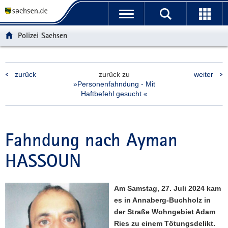
P
P
H
F
o
o
a
o
r
r
u
o
Polizei Sachsen
t
t
p
t
a
a
t
e
l
l
i
r
zurück
zurück zu
weiter
ü
n
n
-
»Personenfahndung - Mit
b
a
h
B
Haftbefehl gesucht «
e
v
a
e
r
i
l
r
g
g
t
e
Fahndung nach Ayman
r
a
i
e
t
c
HASSOUN
i
i
h
f
o
e
n
Am Samstag, 27. Juli 2024 kam
n
es in Annaberg-Buchholz in
d
der Straße Wohngebiet Adam
e
Ries zu einem Tötungsdelikt.
N