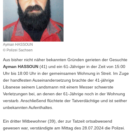
a
v
i
g
a
t
Ayman HASSOUN
i
© Polizei Sachsen
o
Aus bisher nicht näher bekannten Gründen gerieten der Gesuchte
n
Ayman HASSOUN
(41) und ein 61-Jähriger in der Zeit von 15:00
Uhr bis 18:00 Uhr in der gemeinsamen Wohnung in Streit. Im Zuge
der handfesten Auseinandersetzung brachte der 41-jährige
Libanese seinem Landsmann mit einem Messer schwerste
Verletzungen bei, an denen der 61-Jährige noch in der Wohnung
verstarb. Anschließend flüchtete der Tatverdächtige und ist seither
unbekannten Aufenthaltes.
Ein dritter Mitbewohner (39), der zur Tatzeit ortsabwesend
gewesen war, verständigte am Mittag des 28.07.2024 die Polizei.