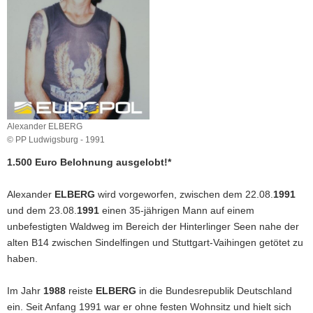
a
v
i
g
a
t
i
Alexander ELBERG
o
© PP Ludwigsburg - 1991
n
1.500 Euro Belohnung ausgelobt!*
Alexander
ELBERG
wird vorgeworfen, zwischen dem 22.08.
1991
und dem 23.08.
1991
einen 35-jährigen Mann auf einem
unbefestigten Waldweg im Bereich der Hinterlinger Seen nahe der
alten B14 zwischen Sindelfingen und Stuttgart-Vaihingen getötet zu
haben.
Im Jahr
1988
reiste
ELBERG
in die Bundesrepublik Deutschland
ein. Seit Anfang 1991 war er ohne festen Wohnsitz und hielt sich