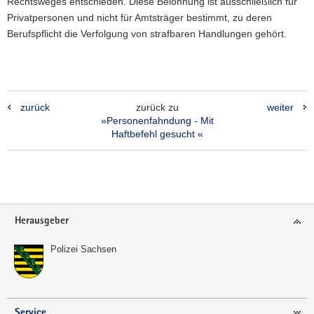
Rechtsweges entschieden. Diese Belohnung ist ausschließlich für
Privatpersonen und nicht für Amtsträger bestimmt, zu deren
Berufspflicht die Verfolgung von strafbaren Handlungen gehört.
zurück
zurück zu
weiter
»Personenfahndung - Mit
Haftbefehl gesucht «
Footer-
Herausgeber
Bereich
Polizei Sachsen
Service