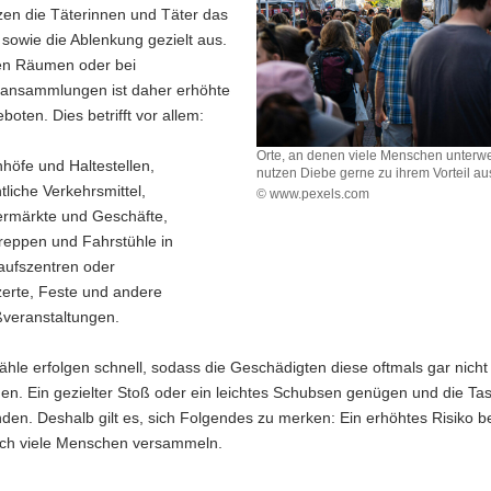
en die Täterinnen und Täter das
sowie die Ablenkung gezielt aus.
en Räumen oder bei
nsammlungen ist daher erhöhte
boten. Dies betrifft vor allem:
Orte, an denen viele Menschen unterwe
höfe und Haltestellen,
nutzen Diebe gerne zu ihrem Vorteil au
ntliche Verkehrsmittel,
© www.pexels.com
Orte,
rmärkte und Geschäfte,
an
treppen und Fahrstühle in
denen
aufszentren oder
viele
erte, Feste und andere
Menschen
veranstaltungen.
unterwegs
sind,
nutzen
ähle erfolgen schnell, sodass die Geschädigten diese oftmals gar nicht
Diebe
n. Ein gezielter Stoß oder ein leichtes Schubsen genügen und die Tas
gerne
en. Deshalb gilt es, sich Folgendes zu merken: Ein erhöhtes Risiko b
zu
ihrem
sich viele Menschen versammeln.
Vorteil
aus.