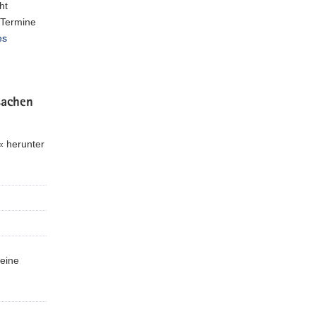
ht
 Termine
es
sachen
« herunter
keine