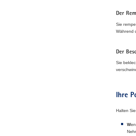
Der Rem
Sie rempe
Während da
Der Bes
Sie beklec
verschwin
Ihre P
Halten Sie
W
en
Nehm