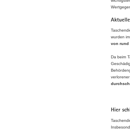
wichtigst
Wertgegen
Aktuell
Taschendie
wurden im
von rund 
Da beim Ta
Geschädig
Behördeng
verlorene
durchschn
Hier sc
Taschendie
Insbeson