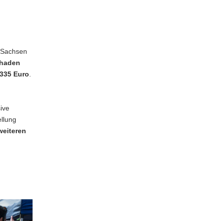
n Sachsen
haden
 335 Euro
.
ive
llung
weiteren