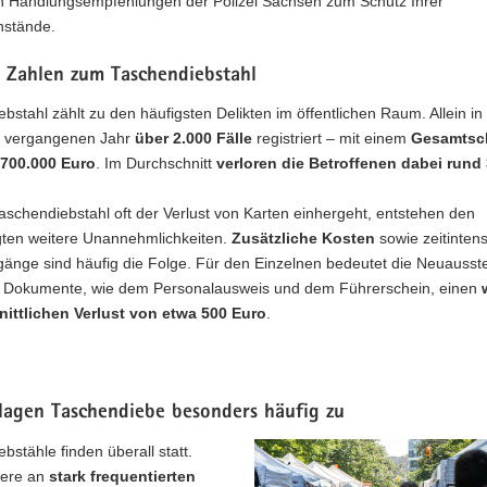
en Handlungsempfehlungen der Polizei Sachsen zum Schutz Ihrer
stände.
e Zahlen zum Taschendiebstahl
bstahl zählt zu den häufigsten Delikten im öffentlichen Raum. Allein i
 vergangenen Jahr
über 2.000 Fälle
registriert – mit einem
Gesamtsc
700.000 Euro
. Im Durchschnitt
verloren die Betroffenen dabei rund
schendiebstahl oft der Verlust von Karten einhergeht, entstehen den
ten weitere Unannehmlichkeiten.
Zusätzliche Kosten
sowie zeitintens
änge sind häufig die Folge. Für den Einzelnen bedeutet die Neuausste
r Dokumente, wie dem Personalausweis und dem Führerschein, einen
ittlichen Verlust von etwa 500 Euro
.
hlagen Taschendiebe besonders häufig zu
bstähle finden überall statt.
dere an
stark frequentierten