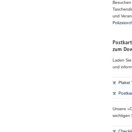
Besuchen 
Taschendie
und Verans
Polizeiorc
Postkart
zum Do
Laden Sie
und infor
Plakat 
Postkar
Unsere »Ch
wichtigen 
Checkli