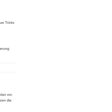
ue Tricks
terung
lan vor.
tzen die