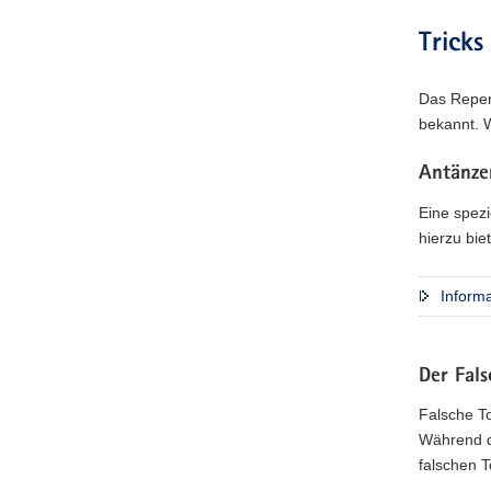
Tricks
Das Repert
bekannt. W
Antänzer
Eine spezi
hierzu bie
Inform
Der Fals
Falsche To
Während da
falschen 