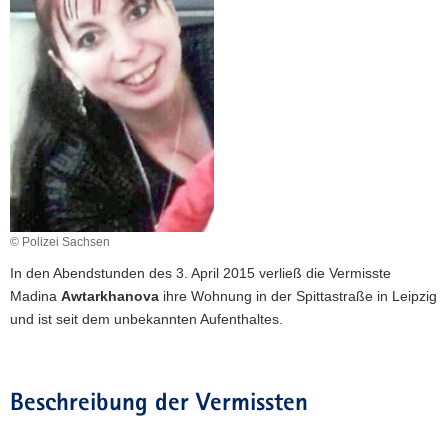
a
v
i
g
a
t
i
o
n
© Polizei Sachsen
In den Abendstunden des 3. April 2015 verließ die Vermisste
Madina
Awtarkhanova
ihre Wohnung in der Spittastraße in Leipzig
und ist seit dem unbekannten Aufenthaltes.
Beschreibung der Vermissten