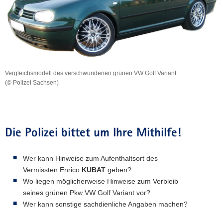
Vergleichsmodell des verschwundenen grünen VW Golf Variant
(© Polizei Sachsen)
Vergleichsmodell
des
verschwundenen
grünen
VW
Die Polizei bittet um Ihre Mithilfe!
Golf
Variant
Wer kann Hinweise zum Aufenthaltsort des
Vermissten Enrico
KUBAT
geben?
Wo liegen möglicherweise Hinweise zum Verbleib
seines grünen Pkw VW Golf Variant vor?
Wer kann sonstige sachdienliche Angaben machen?