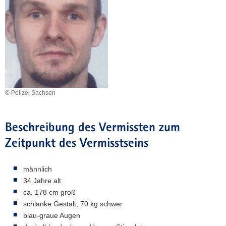
a
v
i
g
a
t
i
o
© Polizei Sachsen
n
Beschreibung des Vermissten zum
Zeitpunkt des Vermisstseins
männlich
34 Jahre alt
ca. 178 cm groß
schlanke Gestalt, 70 kg schwer
blau-graue Augen