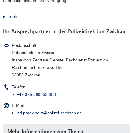
Landeskriminalamt zur Verfügung.
a
v
mehr
i
g
Ihr Ansprechpartner in der Polizeidirektion Zwickau
a
t
Postanschrift:
i
Polizeidirektion Zwickau
o
Inspektion Zentrale Dienste, Fachdienst Prävention
n
Reichenbacher Straße 160
08058 Zwickau
Telefon:
+49 375 560853 363
E-Mail:
izd.praev.pd-z@polizei.sachsen.de
Weitere
Mehr Informationen zum Thema