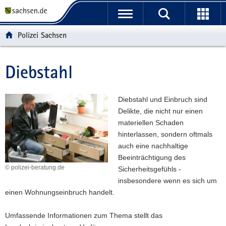
P
P
H
W
F
o
o
a
e
o
r
r
u
i
o
Polizei Sachsen
t
t
p
t
t
a
a
t
e
e
l
l
i
r
r
Diebstahl
Hauptinhalt
ü
n
n
e
-
b
a
h
I
B
e
v
a
n
e
Diebstahl und Einbruch sind
r
i
l
f
r
Delikte, die nicht nur einen
g
g
t
o
e
materiellen Schaden
r
a
r
i
hinterlassen, sondern oftmals
e
t
m
c
auch eine nachhaltige
i
i
a
h
Beeinträchtigung des
f
o
t
© polizei-beratung.de
Sicherheitsgefühls -
e
n
i
insbesondere wenn es sich um
n
o
einen Wohnungseinbruch handelt.
d
n
e
Umfassende Informationen zum Thema stellt das
N