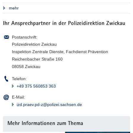
a
mehr
v
i
Ihr Ansprechpartner in der Polizeidirektion Zwickau
g
a
Postanschrift:
t
Polizeidirektion Zwickau
i
Inspektion Zentrale Dienste, Fachdienst Prävention
o
Reichenbacher Straße 160
n
08058 Zwickau
Telefon:
+49 375 560853 363
E-Mail:
izd.praev.pd-z@polizei.sachsen.de
Weitere
Mehr Informationen zum Thema
Information