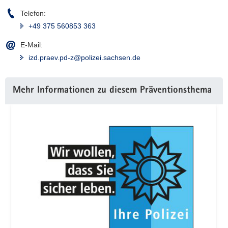
a
Telefon:
v
+49 375 560853 363
i
E-Mail:
g
izd.praev.pd-z@polizei.sachsen.de
a
t
i
Weitere
Mehr Informationen zu diesem Präventionsthema
o
Information
n