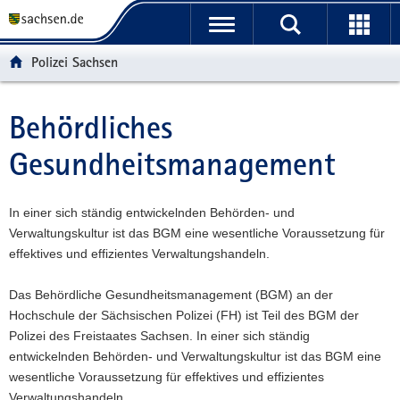
P
P
H
W
F
o
o
a
e
o
r
r
u
i
o
Polizei Sachsen
t
t
p
t
t
a
a
t
e
e
l
l
i
r
r
Behördliches
Hauptinhalt
ü
n
n
e
-
Gesundheitsmanagement
b
a
h
I
B
e
v
a
n
e
r
i
l
f
r
In einer sich ständig entwickelnden Behörden- und
g
g
t
o
e
Verwaltungskultur ist das BGM eine wesentliche Voraussetzung für
r
a
r
i
effektives und effizientes Verwaltungshandeln.
e
t
m
c
i
i
a
h
Das Behördliche Gesundheitsmanagement (BGM) an der
f
o
t
Hochschule der Sächsischen Polizei (FH) ist Teil des BGM der
e
n
i
Polizei des Freistaates Sachsen. In einer sich ständig
n
o
entwickelnden Behörden- und Verwaltungskultur ist das BGM eine
d
n
wesentliche Voraussetzung für effektives und effizientes
e
Verwaltungshandeln.
N