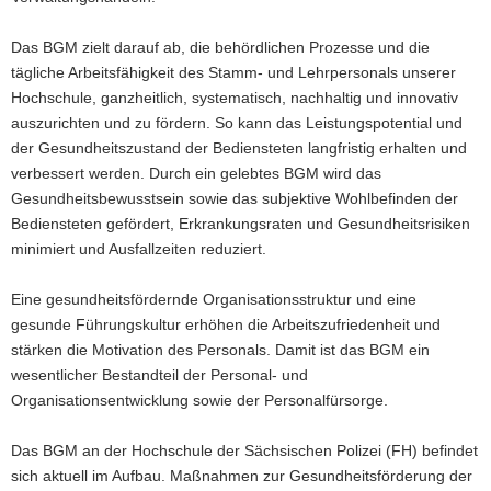
a
Das BGM zielt darauf ab, die behördlichen Prozesse und die
v
tägliche Arbeitsfähigkeit des Stamm- und Lehrpersonals unserer
i
Hochschule, ganzheitlich, systematisch, nachhaltig und innovativ
g
auszurichten und zu fördern. So kann das Leistungspotential und
a
der Gesundheitszustand der Bediensteten langfristig erhalten und
t
verbessert werden. Durch ein gelebtes BGM wird das
i
Gesundheitsbewusstsein sowie das subjektive Wohlbefinden der
o
Bediensteten gefördert, Erkrankungsraten und Gesundheitsrisiken
n
minimiert und Ausfallzeiten reduziert.
Eine gesundheitsfördernde Organisationsstruktur und eine
gesunde Führungskultur erhöhen die Arbeitszufriedenheit und
stärken die Motivation des Personals. Damit ist das BGM ein
wesentlicher Bestandteil der Personal- und
Organisationsentwicklung sowie der Personalfürsorge.
Das BGM an der Hochschule der Sächsischen Polizei (FH) befindet
sich aktuell im Aufbau. Maßnahmen zur Gesundheitsförderung der