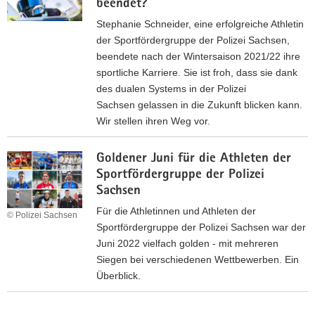
o
r
beendet?
n
a
e
o
s
J
z
n
Stephanie Schneider, eine erfolgreiche Athletin
i
l
A
o
e
u
der Sportfördergruppe der Polizei Sachsen,
s
g
n
n
m
s
beendete nach der Wintersaison 2021/22 ihre
t
e
g
a
e
l
sportliche Karriere. Sie ist froh, dass sie dank
e
f
e
s
d
a
des dualen Systems in der Polizei
r
ü
l
M
a
l
Sachsen gelassen in die Zukunft blicken kann.
s
r
e
ü
i
o
Wir stellen ihren Weg vor.
c
d
s
l
l
m
h
i
W
l
l
a
e
Goldener Juni für die Athleten der
a
e
e
f
S
Sportfördergruppe der Polizei
s
r
b
t
p
Sachsen
i
b
e
M
o
s
Für die Athletinnen und Athleten der
e
i
© Polizei Sachsen
a
r
t
Sportfördergruppe der Polizei Sachsen war der
i
d
r
t
,
Juni 2022 vielfach golden - mit mehreren
O
e
a
f
w
Siegen bei verschiedenen Wettbewerben. Ein
l
r
t
ö
e
Überblick.
y
W
h
r
n
m
e
G
o
d
n
p
l
o