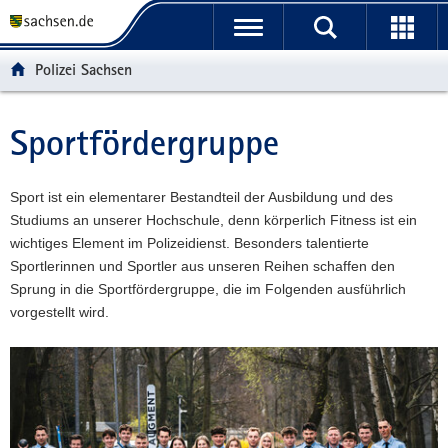
P
P
H
F
o
o
a
o
r
r
u
o
Polizei Sachsen
t
t
p
t
a
a
t
e
l
l
i
r
Sportfördergruppe
Hauptinhalt
ü
n
n
-
b
a
h
B
e
v
a
e
Sport ist ein elementarer Bestandteil der Ausbildung und des
r
i
l
r
Studiums an unserer Hochschule, denn körperlich Fitness ist ein
g
g
t
e
wichtiges Element im Polizeidienst. Besonders talentierte
r
a
i
Sportlerinnen und Sportler aus unseren Reihen schaffen den
e
t
c
Sprung in die Sportfördergruppe, die im Folgenden ausführlich
i
i
h
vorgestellt wird.
f
o
e
n
n
d
e
N