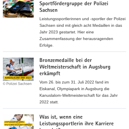
i
p
s
Sportfördergruppe der Polizei
l
U
l
c
Sachsen
i
2
l
h
z
Leistungssportlerinnen und -sportler der Polizei
3
e
e
e
Sachsen sind mit gleich acht Medaillen in das
-
b
S
i
Jahr 2023 gestartet. Hier eine
N
e
o
m
Zusammenfassung der herausragenden
a
i
m
e
Erfolge.
t
d
m
i
i
e
M
e
s
o
r
Bronzemedaille bei der
e
r
t
n
D
Weltmeisterschaft in Augsburg
d
s
e
a
e
erkämpft
a
p
r
l
u
i
Vom 26. bis zum 31. Juli 2022 fand im
i
a
© Polizei Sachsen
t
t
l
Eiskanal, Olympiapark in Augsburg die
e
n
e
s
l
Kanuslalom-Weltmeisterschaft für das Jahr
l
w
a
c
e
2022 statt.
e
ä
m
h
n
i
r
B
i
e
e
n
t
Was ist, wenn eine
r
m
n
r
L
e
Leistungssportlerin ihre Karriere
o
K
M
f