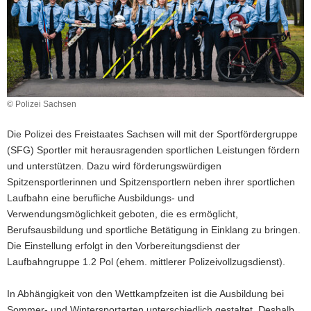
a
v
i
g
a
t
© Polizei Sachsen
i
o
Die Polizei des Freistaates Sachsen will mit der Sportfördergruppe
n
(SFG) Sportler mit herausragenden sportlichen Leistungen fördern
und unterstützen. Dazu wird förderungswürdigen
Spitzensportlerinnen und Spitzensportlern neben ihrer sportlichen
Laufbahn eine berufliche Ausbildungs- und
Verwendungsmöglichkeit geboten, die es ermöglicht,
Berufsausbildung und sportliche Betätigung in Einklang zu bringen.
Die Einstellung erfolgt in den Vorbereitungsdienst der
Laufbahngruppe 1.2 Pol (ehem. mittlerer Polizeivollzugsdienst).
In Abhängigkeit von den Wettkampfzeiten ist die Ausbildung bei
Sommer- und Wintersportarten unterschiedlich gestaltet. Deshalb