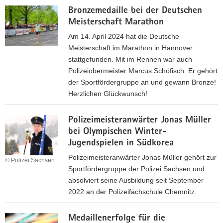
G
c
m
Bronzemedaille bei der Deutschen
r
h
P
Meisterschaft Marathon
o
s
a
ß
Am 14. April 2024 hat die Deutsche
i
r
e
Meisterschaft im Marathon in Hannover
c
a
s
stattgefunden. Mit im Rennen war auch
h
c
Z
Polizeiobermeister Marcus Schöfisch. Er gehört
e
y
i
der Sportfördergruppe an und gewann Bronze!
r
c
e
Herzlichen Glückwunsch!
t
l
l
s
B
i
:
i
Polizeimeisteranwärter Jonas Müller
r
n
P
c
bei Olympischen Winter-
o
g
a
h
Jugendspielen in Südkorea
n
-
r
P
z
Polizeimeisteranwärter Jonas Müller gehört zur
W
a
© Polizei Sachsen
l
e
Sportfördergruppe der Polizei Sachsen und
e
l
a
m
absolviert seine Ausbildung seit September
l
y
t
e
2022 an der Polizeifachschule Chemnitz.
t
m
z
d
c
p
P
i
a
u
i
Medaillenerfolge für die
o
m