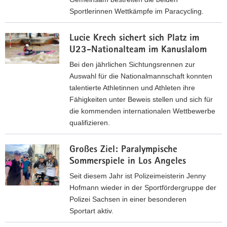
e
Sportlerinnen Wettkämpfe im Paracycling.
s
J
T
Lucie Krech sichert sich Platz im
e
e
U23-Nationalteam im Kanuslalom
n
a
n
Bei den jährlichen Sichtungsrennen zur
m
y
Auswahl für die Nationalmannschaft konnten
h
u
talentierte Athletinnen und Athleten ihre
o
n
Fähigkeiten unter Beweis stellen und sich für
l
d
die kommenden internationalen Wettbewerbe
t
J
qualifizieren.
G
o
o
L
h
l
Großes Ziel: Paralympische
u
a
d
Sommerspiele in Los Angeles
c
n
i
Seit diesem Jahr ist Polizeimeisterin Jenny
n
e
Hofmann wieder in der Sportfördergruppe der
a
K
Polizei Sachsen in einer besonderen
b
r
Sportart aktiv.
e
e
i