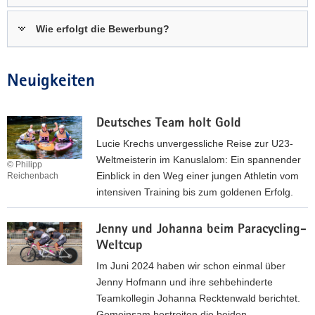
Wie erfolgt die Bewerbung?
Neuigkeiten
Deutsches Team holt Gold
Lucie Krechs unvergessliche Reise zur U23-
Weltmeisterin im Kanuslalom: Ein spannender
© Philipp
Einblick in den Weg einer jungen Athletin vom
Reichenbach
intensiven Training bis zum goldenen Erfolg.
D
Jenny und Johanna beim Paracycling-
e
Weltcup
u
t
Im Juni 2024 haben wir schon einmal über
s
Jenny Hofmann und ihre sehbehinderte
c
Teamkollegin Johanna Recktenwald berichtet.
h
Gemeinsam bestreiten die beiden