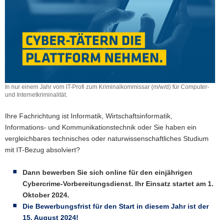
In nur einem Jahr vom IT-Profi zum Krimi­nal­kom­missar (m/w/d) für Computer-
und Inter­net­kri­mi­na­lität.
In
nur
Ihre Fachrichtung ist Informatik, Wirtschaftsinformatik,
einem
Informations- und Kommunikationstechnik oder Sie haben ein
Jahr
vergleichbares technisches oder naturwissenschaftliches Studium
vom
IT-
mit IT-Bezug absolviert?
Profi
zum
Dann bewerben Sie sich online für den einjährigen
Krimi­
Cybercrime-Vorbereitungsdienst. Ihr Einsatz startet am 1.
nal­
Oktober 2024.
kom­
missar
Die Bewerbungsfrist für den Start in diesem Jahr ist der
(m/w/d)
15. August 2024!