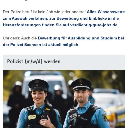
für
Computer-
Der Polizeiberuf ist kein Job wie jeder andere!
Alles Wissenswerte
und
zum Auswahlverfahren, zur Bewerbung und Einblicke in die
Inter­
net­
Herausforderungen finden Sie auf verdächtig-gute-jobs.de
.
kri­
mi­
Übrigens: Auch die
Bewerbung für Ausbildung und Studium bei
na­
der Polizei Sachsen ist aktuell möglich
.
lität.
Polizist (m/w/d) werden