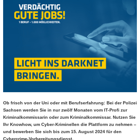
a
v
i
g
a
t
i
o
n
Ob frisch von der Uni oder mit Berufserfahrung: Bei der Polizei
Sachsen werden Sie in nur zwölf Monaten vom IT-Profi zur
Kriminalkommissarin oder zum Kriminalkommissar. Nutzen Sie
Ihr Knowhow, um Cyber-Kriminellen die Plattform zu nehmen –
und bewerben Sie sich bis zum 15. August 2024 für den
Cybercrime-Vorbereitungsdienst.