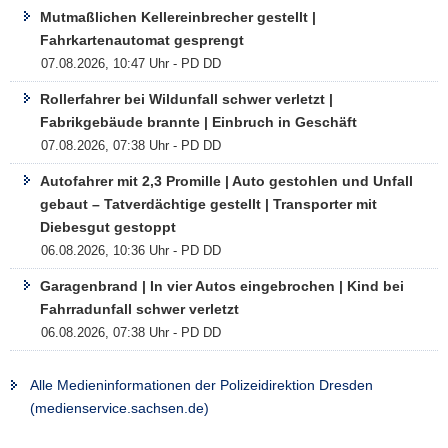
Mutmaßlichen Kellereinbrecher gestellt |
a
Fahrkartenautomat gesprengt
v
07.08.2026, 10:47 Uhr - PD DD
i
g
Rollerfahrer bei Wildunfall schwer verletzt |
a
Fabrikgebäude brannte | Einbruch in Geschäft
t
07.08.2026, 07:38 Uhr - PD DD
i
Autofahrer mit 2,3 Promille | Auto gestohlen und Unfall
o
gebaut – Tatverdächtige gestellt | Transporter mit
n
Diebesgut gestoppt
06.08.2026, 10:36 Uhr - PD DD
Garagenbrand | In vier Autos eingebrochen | Kind bei
Fahrradunfall schwer verletzt
06.08.2026, 07:38 Uhr - PD DD
Alle Medieninformationen der Polizeidirektion Dresden
(medienservice.sachsen.de)