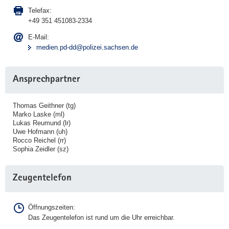
e
Telefax:
r
+49 351 451083-2334
D
E-Mail:
r
medien.pd-dd@polizei.sachsen.de
e
s
d
Ansprechpartner
e
n
Thomas Geithner (tg)
:
Marko Laske (ml)
Lukas Reumund (lr)
R
Uwe Hofmann (uh)
e
Rocco Reichel (rr)
c
Sophia Zeidler (sz)
h
t
Zeugentelefon
e
P
a
Öffnungszeiten:
Das Zeugentelefon ist rund um die Uhr erreichbar.
r