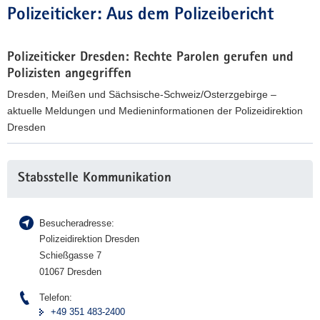
Polizeiticker: Aus dem Polizeibericht
Polizeiticker Dresden: Rechte Parolen gerufen und
Polizisten angegriffen
Dresden, Meißen und Sächsische-Schweiz/Osterzgebirge –
aktuelle Meldungen und Medieninformationen der Polizeidirektion
Dresden
P
o
Weitere
Stabsstelle Kommunikation
l
Information
i
z
Besucheradresse:
e
Polizeidirektion Dresden
i
Schießgasse 7
t
01067 Dresden
i
c
Telefon:
+49 351 483-2400
k